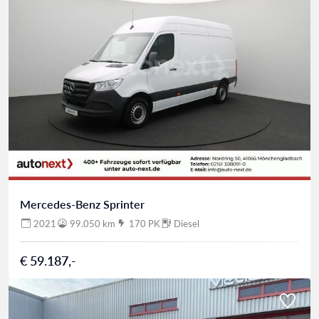
Mercedes-Benz Sprinter
2021
99.050 km
170 PK
Diesel
€ 59.187,-