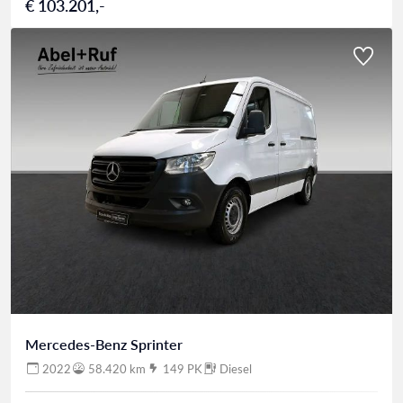
€ 103.201,-
Mercedes-Benz Sprinter
2022
58.420 km
149 PK
Diesel