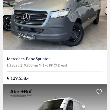
Mercedes-Benz Sprinter
2025
9.900 km
170 PK
Diesel
€ 129.558,-