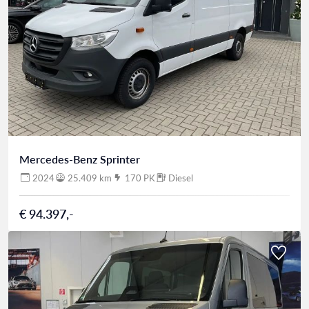
Van gesloten vans tot luxe personenbussen: wij
begeleiden u van zoekopdracht tot aflevering aan
huis. Kies voor een Mercedes-Benz Sprinter en
vertrouw op de ervaring en service van Emile Bakker.
Mercedes-Benz Sprinter
2024
25.409 km
170 PK
Diesel
€ 94.397,-