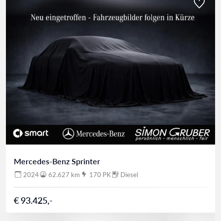
Mercedes-Benz Sprinter
2024
62.627 km
170 PK
Diesel
€ 93.425,-