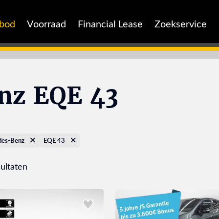
nbod
Voorraad
Financial Lease
Zoekservice
nz EQE 43
des-Benz
EQE 43
ultaten