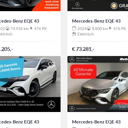
cedes-Benz EQE 43
Mercedes-Benz EQE 43
022
74.926 km
476 PK
2024
8.800 km
476 PK
ektrisch
Elektrisch
.205,-
€ 73.281,-
cedes-Benz EQE 43
Mercedes-Benz EQE 43