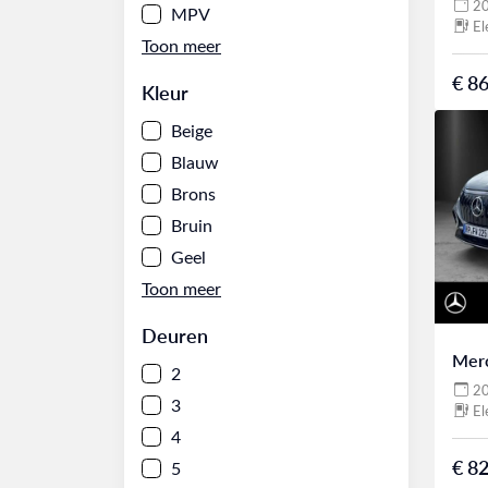
2
MPV
El
€ 86
Kleur
Beige
Blauw
Brons
Bruin
Geel
Deuren
Mer
2
2
3
El
4
€ 82
5