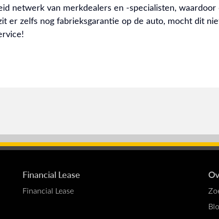
eid netwerk van merkdealers en -specialisten, waardoor
t er zelfs nog fabrieksgarantie op de auto, mocht dit niet
ervice!
Financial Lease
Ov
Financial Lease
Zo
Bl