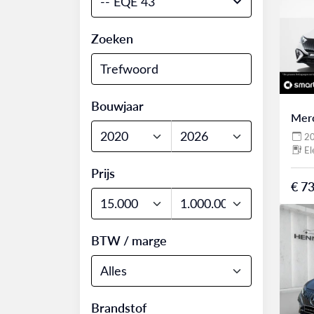
-- EQE 43
Zoeken
Bouwjaar
Mer
2
El
Prijs
€ 73
BTW / marge
Brandstof