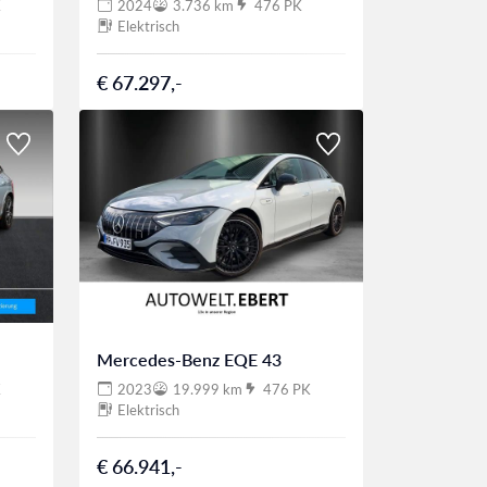
K
2024
3.736 km
476 PK
Elektrisch
€ 67.297,-
Mercedes-Benz EQE 43
K
2023
19.999 km
476 PK
Elektrisch
€ 66.941,-