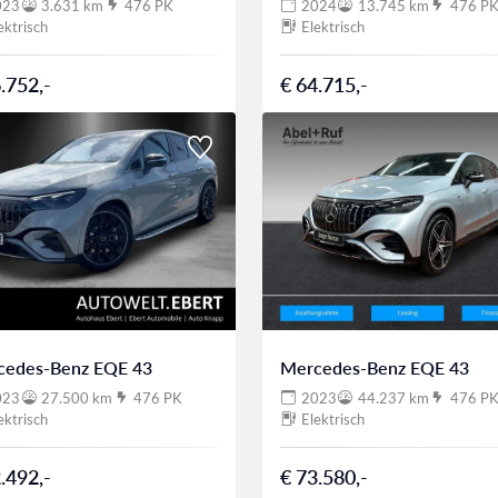
023
3.631 km
476 PK
2024
13.745 km
476 P
ektrisch
Elektrisch
.752,-
€ 64.715,-
cedes-Benz EQE 43
Mercedes-Benz EQE 43
023
27.500 km
476 PK
2023
44.237 km
476 P
ektrisch
Elektrisch
.492,-
€ 73.580,-