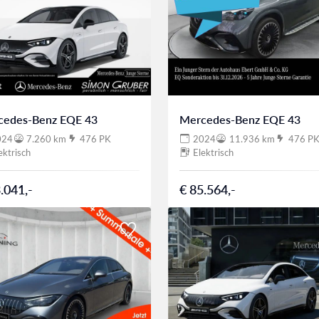
cedes-Benz EQE 43
Mercedes-Benz EQE 43
024
7.260 km
476 PK
2024
11.936 km
476 P
ektrisch
Elektrisch
.041,-
€ 85.564,-