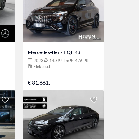
Mercedes-Benz EQE 43
K
2023
14.892 km
476 PK
Elektrisch
€ 81.661,-