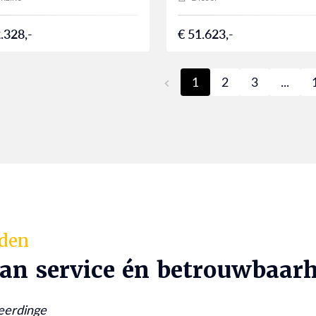
.328,-
€ 51.623,-
1
2
3
...
rden
van service én betrouwbaarh
eerdinge