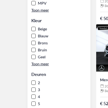
2
MPV
Be
€ 50
Kleur
Beige
Blauw
Brons
Bruin
Geel
Deuren
Mer
2
2
3
Be
4
€ 52
5