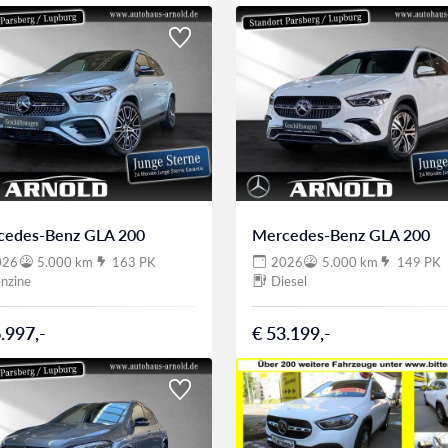
cedes-Benz GLA 200
Mercedes-Benz GLA 200
026
5.000 km
163 PK
2026
5.000 km
149 PK
nzine
Diesel
.997,-
€ 53.199,-