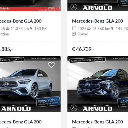
cedes-Benz GLA 200
Mercedes-Benz GLA 200
025
11.375 km
163 PK
2025
16.560 km
149 P
nzine
Diesel
.885,-
€ 46.739,-
cedes-Benz GLA 200
Mercedes-Benz GLA 200