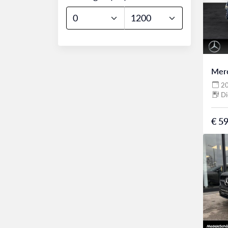
Mer
2
Di
€ 59