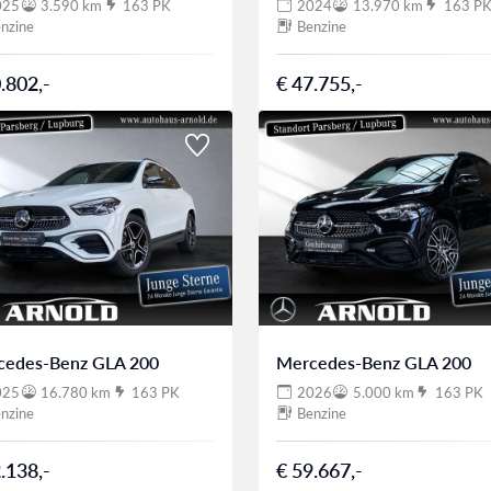
025
3.590 km
163 PK
2024
13.970 km
163 P
nzine
Benzine
.802,-
€ 47.755,-
cedes-Benz GLA 200
Mercedes-Benz GLA 200
025
16.780 km
163 PK
2026
5.000 km
163 PK
nzine
Benzine
.138,-
€ 59.667,-