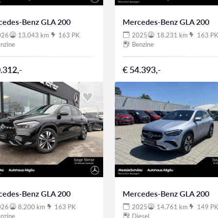
cedes-Benz GLA 200
Mercedes-Benz GLA 200
026
13.043 km
163 PK
2025
18.231 km
163 P
nzine
Benzine
.312,-
€ 54.393,-
cedes-Benz GLA 200
Mercedes-Benz GLA 200
026
8.200 km
163 PK
2025
14.761 km
149 P
nzine
Diesel