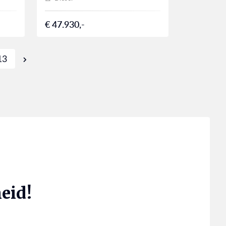
€ 47.930,-
13
eid!