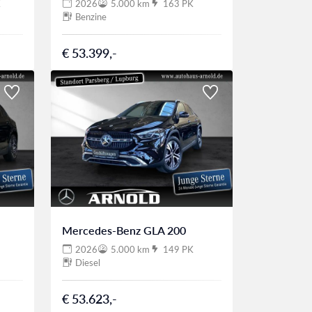
K
2026
5.000 km
163 PK
Benzine
€ 53.399,-
Mercedes-Benz GLA 200
2026
5.000 km
149 PK
Diesel
€ 53.623,-