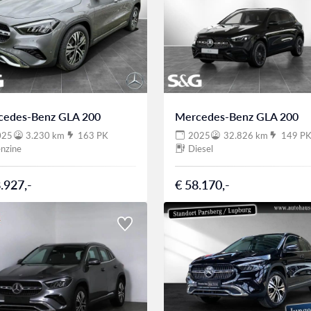
cedes-Benz GLA 200
Mercedes-Benz GLA 200
025
3.230 km
163 PK
2025
32.826 km
149 P
nzine
Diesel
.927,-
€ 58.170,-