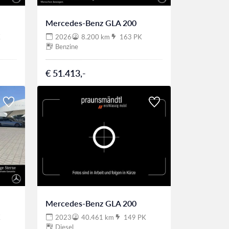
Mercedes-Benz GLA 200
K
2026
8.200 km
163 PK
Benzine
€ 51.413,-
Mercedes-Benz GLA 200
K
2023
40.461 km
149 PK
Diesel