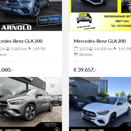
cedes-Benz GLA 200
Mercedes-Benz GLA 200
026
5.000 km
149 PK
2023
54.000 km
163 P
esel
Benzine
.060,-
€ 39.657,-