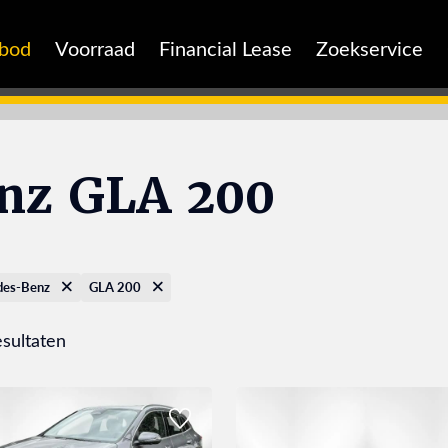
nbod
Voorraad
Financial Lease
Zoekservice
nz GLA 200
des-Benz
GLA 200
esultaten