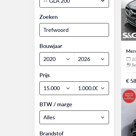
-- GLA 200
Zoeken
Bouwjaar
Mer
2
Be
Prijs
€ 58
BTW / marge
Brandstof