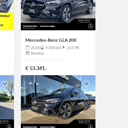
Mercedes-Benz GLA 200
K
2026
9.000 km
163 PK
Benzine
€ 53.341,-