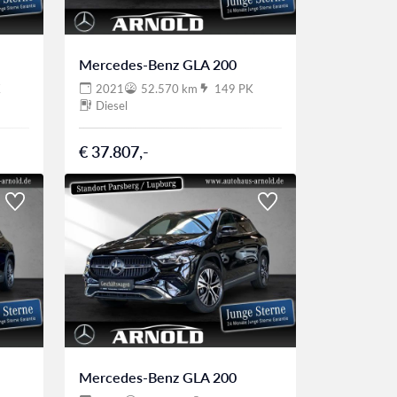
Mercedes-Benz GLA 200
K
2021
52.570 km
149 PK
Diesel
€ 37.807,-
Mercedes-Benz GLA 200