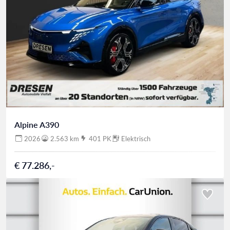
Alpine A390
2026
2.563 km
401 PK
Elektrisch
€ 77.286,-