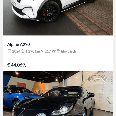
Alpine A290
2024
1.290 km
217 PK
Elektrisch
€ 44.069,-