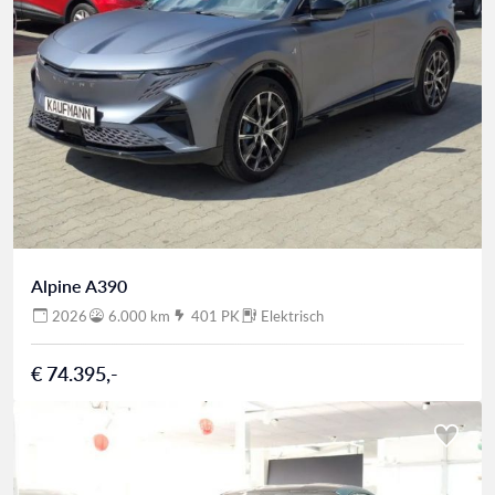
Alpine A390
2026
6.000 km
401 PK
Elektrisch
€ 74.395,-