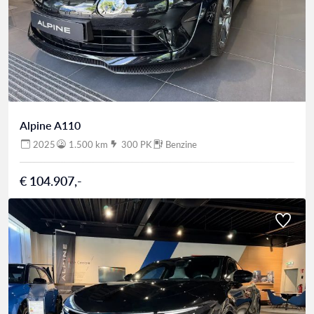
Alpine A110
2025
1.500 km
300 PK
Benzine
€ 104.907,-