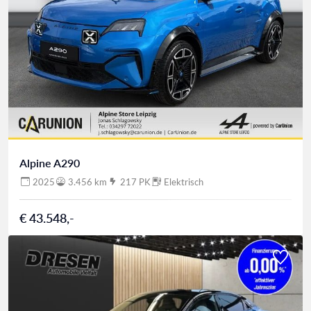
Alpine A290
2025
3.456 km
217 PK
Elektrisch
€ 43.548,-