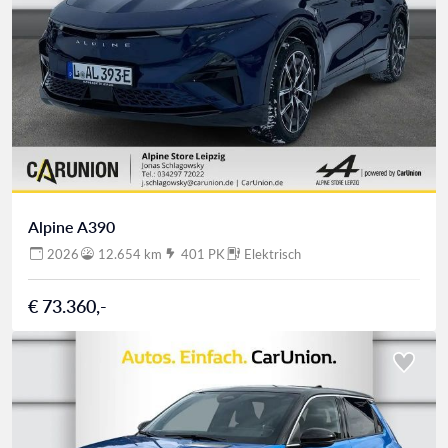
Alpine A390
2026
12.654 km
401 PK
Elektrisch
€ 73.360,-