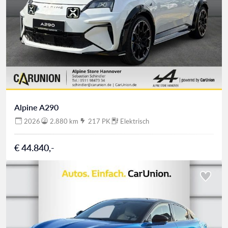
Alpine A290
2026
2.880 km
217 PK
Elektrisch
€ 44.840,-