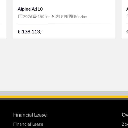
Alpine A110
2026
150 km
299 PK
Benzine
€ 138.113,-
Financial Lease
Ov
Financial Lease
Zo