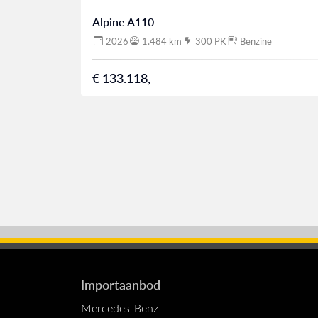
Alpine A110
2026
1.484 km
300 PK
Benzine
€ 133.118,-
Importaanbod
Mercedes-Benz