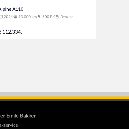
Alpine A110
Alpine A1
2024
13.000 km
300 PK
Benzine
2025
€ 112.334,-
€ 104.907
er Emile Bakker
ekservice