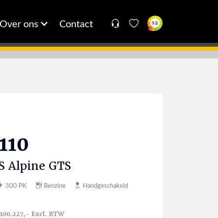
Over ons
Contact
9.8
110
S Alpine GTS
300 PK
Benzine
Handgeschakeld
 100.227,- Excl. BTW