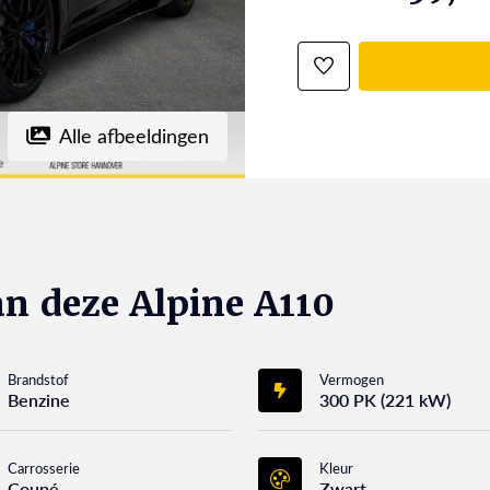
Alle afbeeldingen
n deze Alpine A110
Brandstof
Vermogen
Benzine
300 PK (221 kW)
Carrosserie
Kleur
Coupé
Zwart