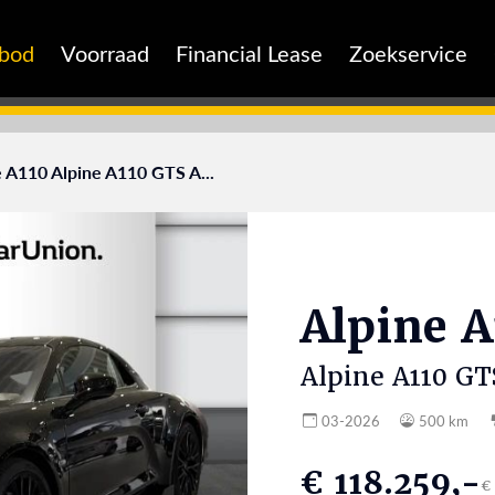
nbod
Voorraad
Financial Lease
Zoekservice
e A110 Alpine A110 GTS A...
Alpine
A
Alpine A110 GT
03-2026
500 km
€ 118.259,-
€