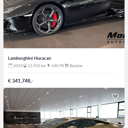
Lamborghini Huracan
2023
21.950 km
640 PK
Benzine
€ 341.748,-