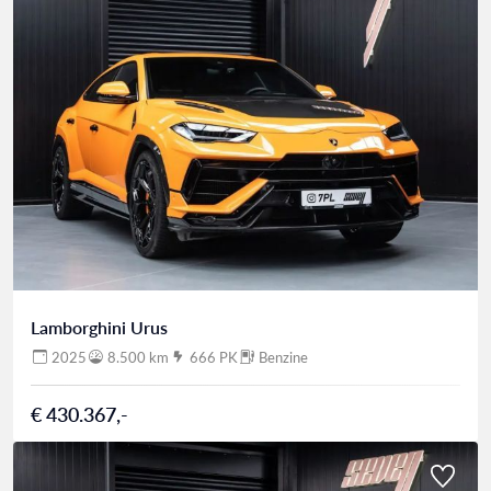
Lamborghini Urus
2025
8.500 km
666 PK
Benzine
€ 430.367,-