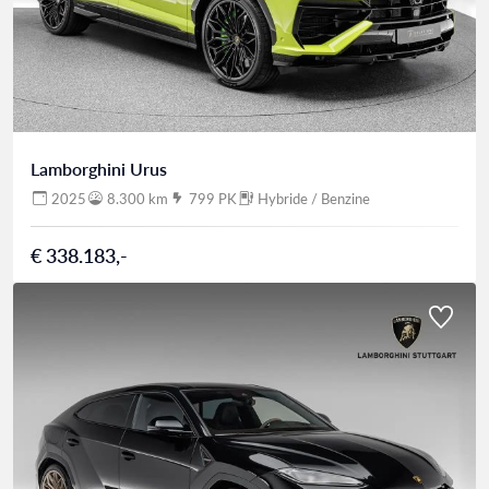
Lamborghini Urus
2025
8.300 km
799 PK
Hybride / Benzine
€ 338.183,-