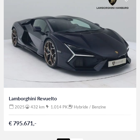
Lamborghini Revuelto
2025
432 km
1.014 PK
Hybride / Benzine
€ 795.671,-