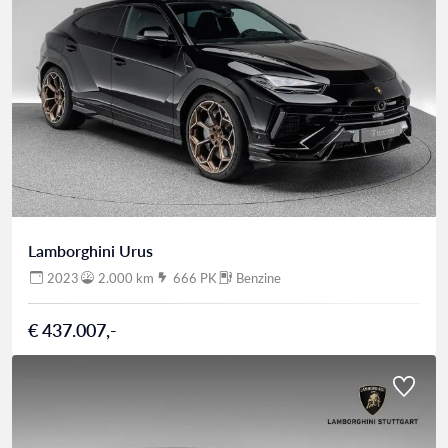
Lamborghini Urus
2023
2.000 km
666 PK
Benzine
€ 437.007,-