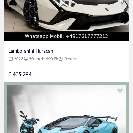
Lamborghini Huracan
2023
50 km
640 PK
Benzine
€ 405.284,-