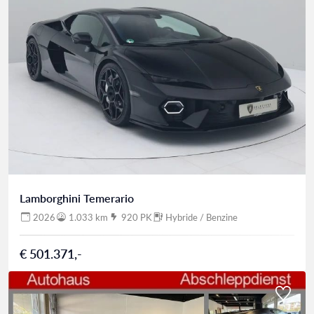
Lamborghini Temerario
2026
1.033 km
920 PK
Hybride / Benzine
€ 501.371,-