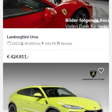
Lamborghini Urus
2023
40.000 km
666 PK
Benzine
€ 424.811,-