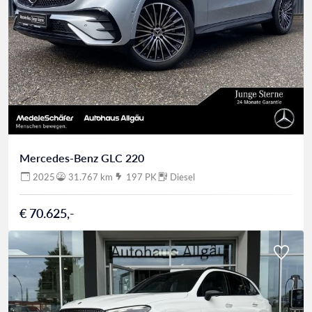
Mercedes-Benz GLC 220
2025
31.767 km
197 PK
Diesel
€ 70.625,-