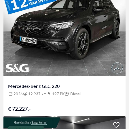
Mercedes-Benz GLC 220
2026
12.937 km
197 PK
Diesel
€ 72.227,-