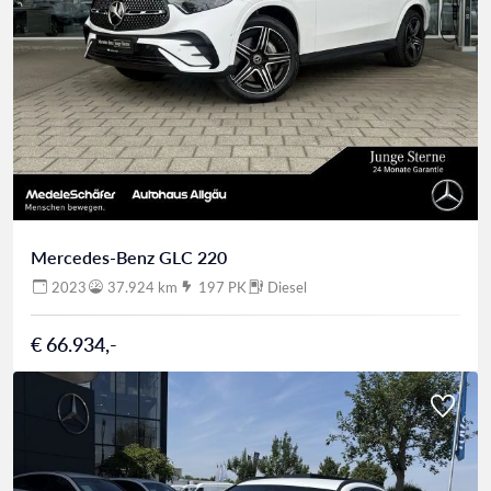
Mercedes-Benz GLC 220
2023
37.924 km
197 PK
Diesel
€ 66.934,-