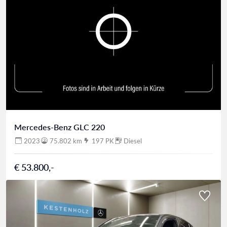
Mercedes-Benz GLC 220
2023
75.802 km
197 PK
Diesel
€ 53.800,-