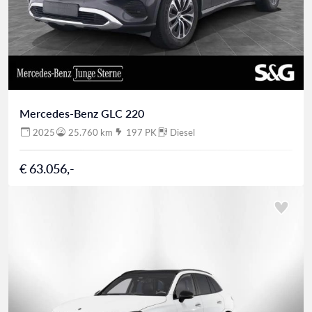
Mercedes-Benz GLC 220
2025
25.760 km
197 PK
Diesel
€ 63.056,-