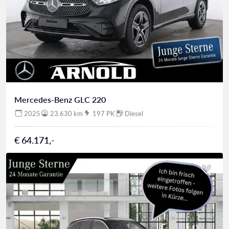
Mercedes-Benz GLC 220
2025
23.630 km
197 PK
Diesel
€ 64.171,-