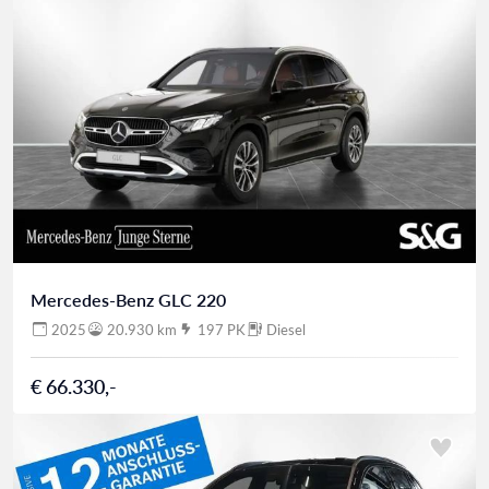
Mercedes-Benz GLC 220
2025
20.930 km
197 PK
Diesel
€ 66.330,-