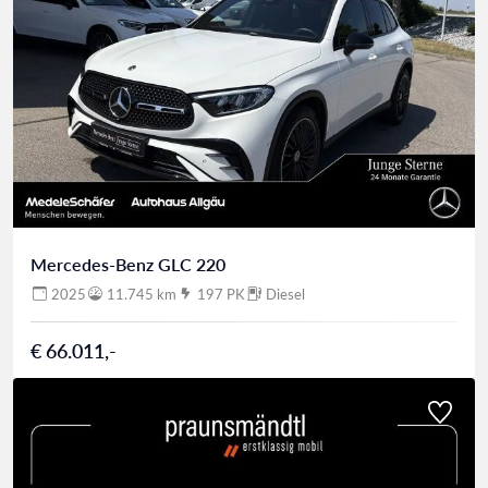
Mercedes-Benz GLC 220
2025
11.745 km
197 PK
Diesel
€ 66.011,-