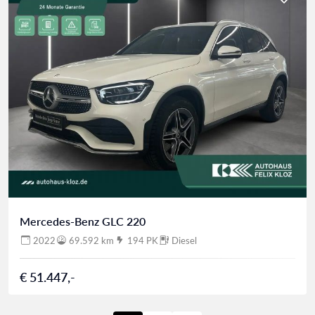
Mercedes-Benz GLC 220
2022
69.592 km
194 PK
Diesel
€ 51.447,-