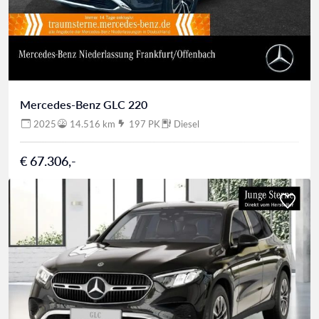
Mercedes-Benz GLC 220
2025
14.516 km
197 PK
Diesel
€ 67.306,-