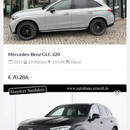
Mercedes-Benz GLC 220
2025
19.900 km
197 PK
Diesel
€ 70.284,-