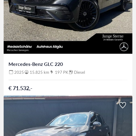
Mercedes-Benz GLC 220
2025
15.825 km
197 PK
Diesel
€ 71.532,-