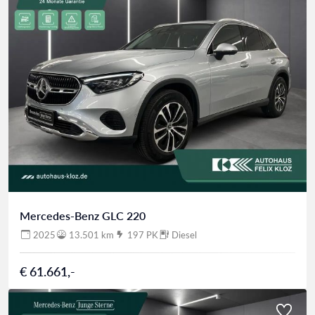
Mercedes-Benz GLC 220
2025
13.501 km
197 PK
Diesel
€ 61.661,-