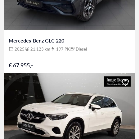
Mercedes-Benz GLC 220
2025
21.123 km
197 PK
Diesel
€ 67.955,-