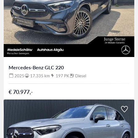
Mercedes-Benz GLC 220
2025
17.335 km
197 PK
Diesel
€ 70.977,-