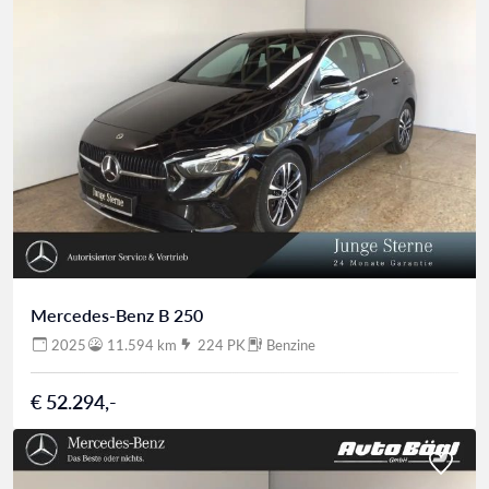
Mercedes-Benz B 250
2025
11.594 km
224 PK
Benzine
€ 52.294,-