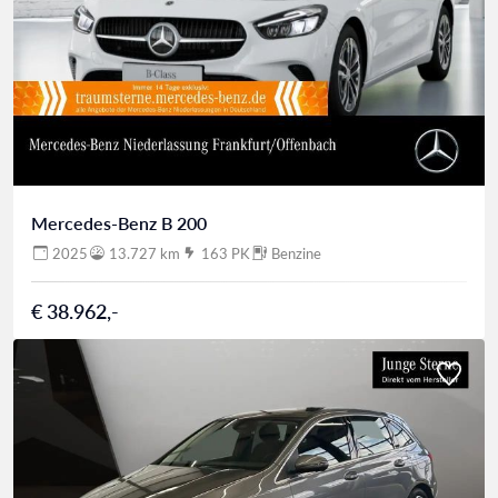
Mercedes-Benz B 200
2025
13.727 km
163 PK
Benzine
€ 38.962,-