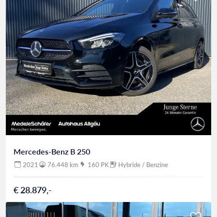
Mercedes-Benz B 250
2021
76.448 km
160 PK
Hybride / Benzine
€ 28.879,-