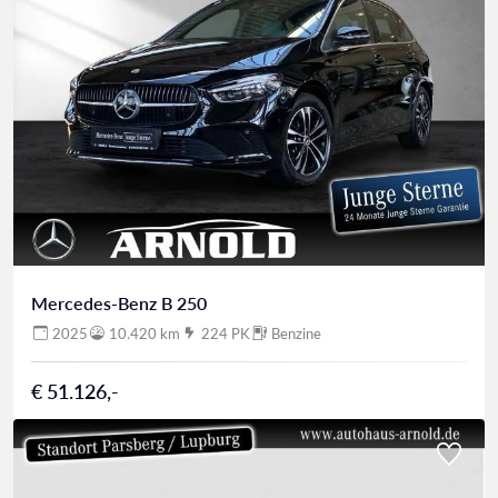
Mercedes-Benz B 250
2025
10.420 km
224 PK
Benzine
€ 51.126,-