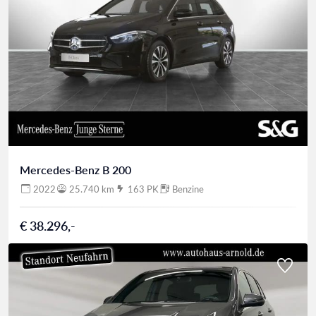
Mercedes-Benz B 200
2022
25.740 km
163 PK
Benzine
€ 38.296,-