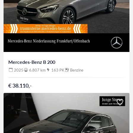
Mercedes-Benz B 200
2025
6.807 km
163 PK
Benzine
€ 38.110,-