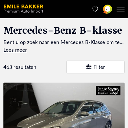
9.8
Mercedes-Benz B-klasse
Bent u op zoek naar een Mercedes B-Klasse om te
laten importeren uit Duitsland? Emile Bakker
Premium Auto Import is uw Mercedes-Benz
specialist met kwaliteit en betrouwbaarheid als onze
463 resultaten
Filter
kernwaarden. De B-Klasse is de perfecte keuze voor
wie op zoek is naar een compacte auto met de
ruimte van een MPV en de luxe van Mercedes-Benz.
Door de hoge zit, het flexibele interieur en het
geweldige rijcomfort is dit een zeer volwaardige auto.
Door te importeren uit Duitsland profiteert u van
een breder aanbod en uitvoeringen die vaak
aanzienlijk luxer zijn uitgerust dan het Nederlandse