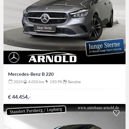
Mercedes-Benz B 220
2024
4.050 km
190 PK
Benzine
€ 44.454,-