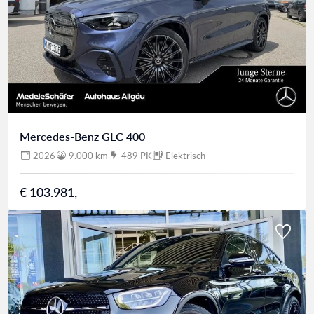
Mercedes-Benz GLC 400
2026
9.000 km
489 PK
Elektrisch
€ 103.981,-