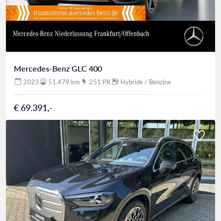
Mercedes-Benz GLC 400
2023
51.479 km
251 PK
Hybride / Benzine
€ 69.391,-