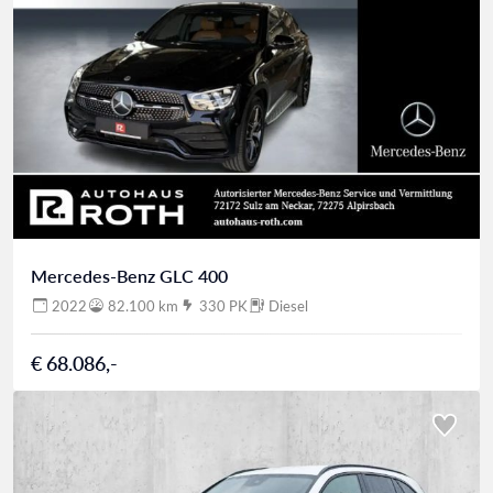
Mercedes-Benz GLC 400
2022
82.100 km
330 PK
Diesel
€ 68.086,-