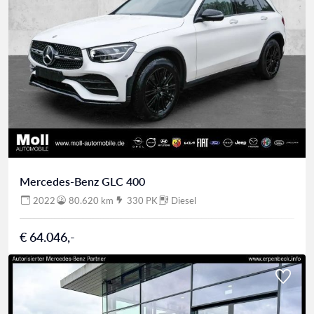
Mercedes-Benz GLC 400
2022
80.620 km
330 PK
Diesel
€ 64.046,-