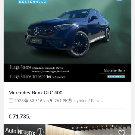
Mercedes-Benz GLC 400
2023
63.516 km
251 PK
Hybride / Benzine
€ 71.735,-