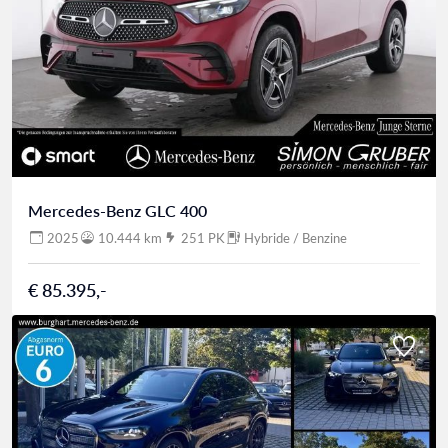
Mercedes-Benz GLC 400
2025
10.444 km
251 PK
Hybride / Benzine
€ 85.395,-