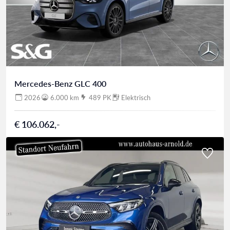
Mercedes-Benz GLC 400
2026
6.000 km
489 PK
Elektrisch
€ 106.062,-