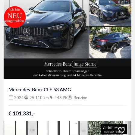
Mercedes-Benz CLE 53 AMG
2024
25.110 km
448 PK
Benzine
€ 101.331,-