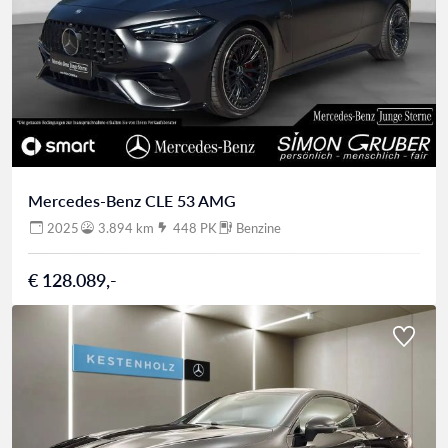
Mercedes-Benz CLE 53 AMG
2025
3.894 km
448 PK
Benzine
€ 128.089,-