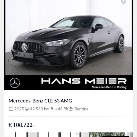
Mercedes-Benz CLE 53 AMG
2025
42.560 km
448 PK
Benzine
€ 108.722,-