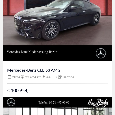
Mercedes-Benz CLE 53 AMG
2024
22.624 km
448 PK
Benzine
€ 100.954,-