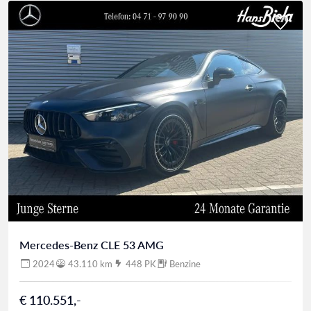
Mercedes-Benz CLE 53 AMG
2024
43.110 km
448 PK
Benzine
€ 110.551,-