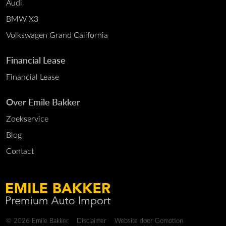
Audi
BMW X3
Volkswagen Grand California
Financial Lease
Financial Lease
Over Emile Bakker
Zoekservice
Blog
Contact
Copyright navigation
© 2026 Emile Bakker
Disclaimer
Website door
Gomotion