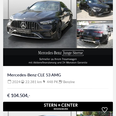
Mercedes-Benz CLE 53 AMG
2024
22.381 km
448 PK
Benzine
€ 104.504,-