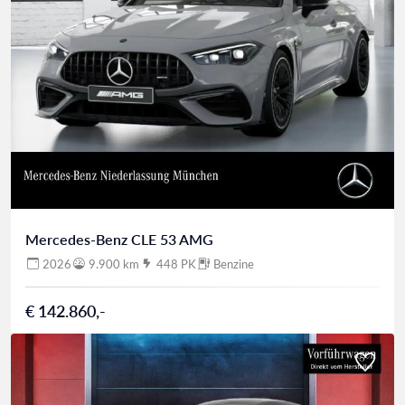
Mercedes-Benz CLE 53 AMG
2026
9.900 km
448 PK
Benzine
€ 142.860,-