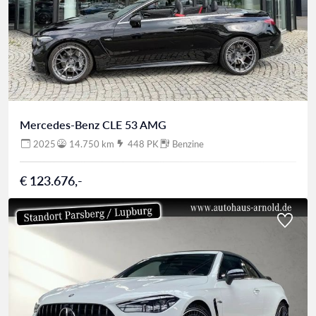
Mercedes-Benz CLE 53 AMG
2025
14.750 km
448 PK
Benzine
€ 123.676,-