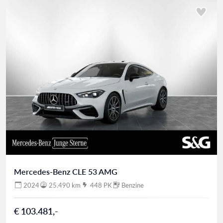
Mercedes-Benz CLE 53 AMG
2024
25.490 km
448 PK
Benzine
€ 103.481,-