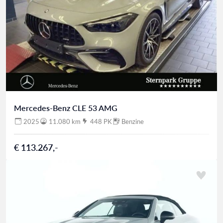
Mercedes-Benz CLE 53 AMG
2025
11.080 km
448 PK
Benzine
€ 113.267,-