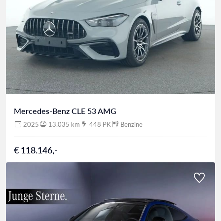
Mercedes-Benz CLE 53 AMG
2025
13.035 km
448 PK
Benzine
€ 118.146,-