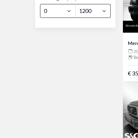
Mer
2
Be
€ 35