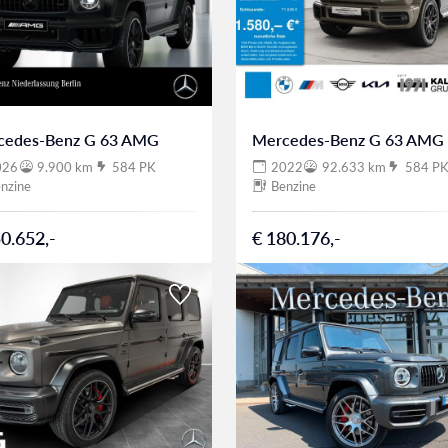
cedes-Benz G 63 AMG
Mercedes-Benz G 63 AMG
026
9.900 km
584 PK
2022
92.633 km
584 P
nzine
Benzine
0.652,-
€ 180.176,-