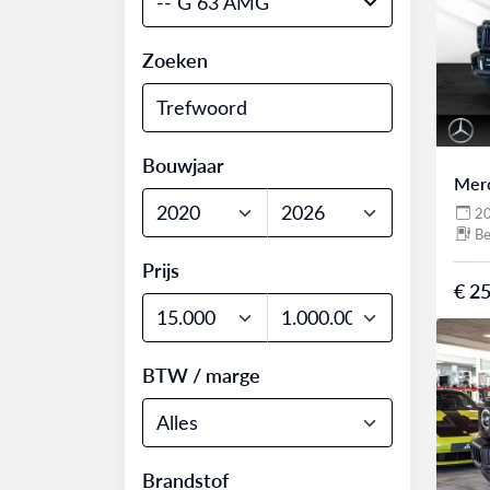
-- G 63 AMG
Zoeken
Bouwjaar
Mer
2
Be
Prijs
€ 25
BTW / marge
Brandstof