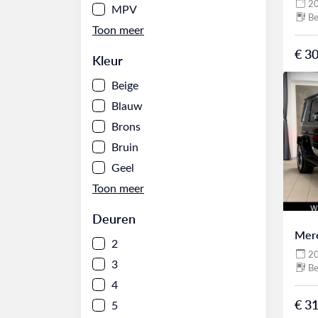
2
MPV
Be
€ 30
Kleur
Beige
Blauw
Brons
Bruin
Geel
Deuren
Mer
2
2
3
Be
4
€ 31
5