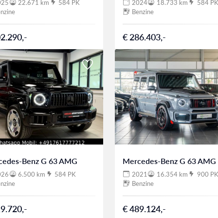
025
22.671 km
584 PK
2024
18.733 km
584 P
nzine
Benzine
2.290,-
€ 286.403,-
cedes-Benz G 63 AMG
Mercedes-Benz G 63 AMG
026
6.500 km
584 PK
2021
16.354 km
900 P
nzine
Benzine
9.720,-
€ 489.124,-