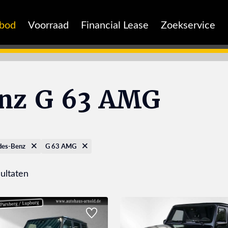
nbod
Voorraad
Financial Lease
Zoekservice
nz G 63 AMG
des-Benz
G 63 AMG
ultaten