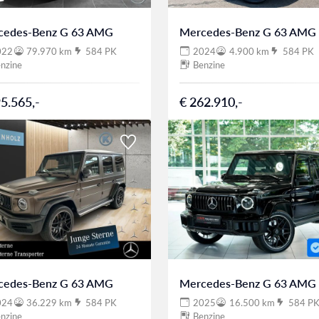
cedes-Benz G 63 AMG
Mercedes-Benz G 63 AMG
022
79.970 km
584 PK
2024
4.900 km
584 PK
nzine
Benzine
5.565,-
€ 262.910,-
cedes-Benz G 63 AMG
Mercedes-Benz G 63 AMG
024
36.229 km
584 PK
2025
16.500 km
584 P
nzine
Benzine