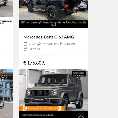
Mercedes-Benz G 63 AMG
K
2021
72.500 km
584 PK
Benzine
€ 176.809,-