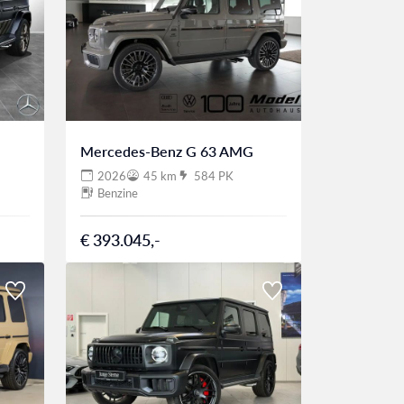
Mercedes-Benz G 63 AMG
2026
45 km
584 PK
Benzine
€ 393.045,-