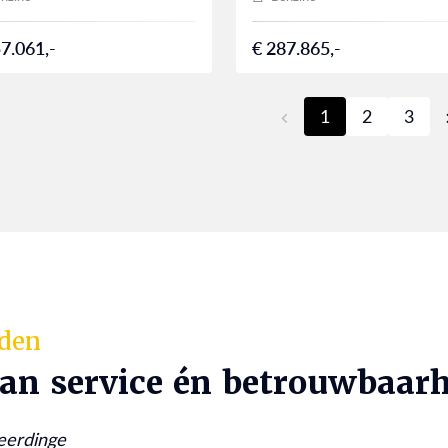
7.061,-
€ 287.865,-
1
2
3
rden
van service én betrouwbaarh
eerdinge