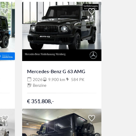
Mercedes-Benz G 63 AMG
K
2026
9.900 km
584 PK
Benzine
€ 351.808,-