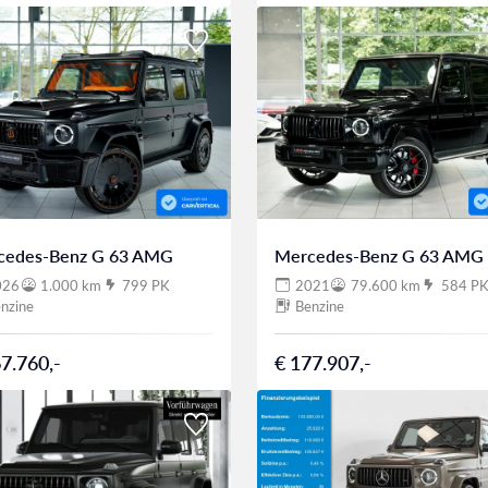
cedes-Benz G 63 AMG
Mercedes-Benz G 63 AMG
026
1.000 km
799 PK
2021
79.600 km
584 P
nzine
Benzine
7.760,-
€ 177.907,-