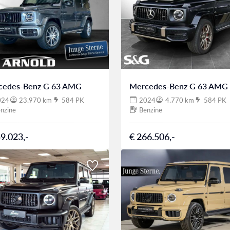
cedes-Benz G 63 AMG
Mercedes-Benz G 63 AMG
024
23.970 km
584 PK
2024
4.770 km
584 PK
nzine
Benzine
9.023,-
€ 266.506,-