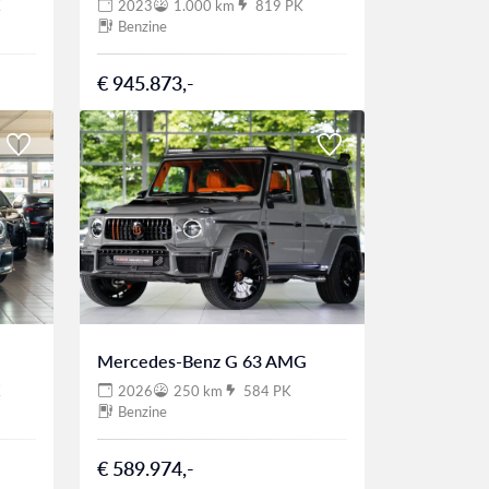
K
2023
1.000 km
819 PK
Benzine
€ 945.873,-
Mercedes-Benz G 63 AMG
K
2026
250 km
584 PK
Benzine
€ 589.974,-