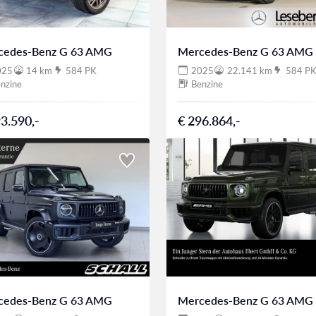
cedes-Benz G 63 AMG
Mercedes-Benz G 63 AMG
025
14 km
584 PK
2025
22.141 km
584 P
nzine
Benzine
3.590,-
€ 296.864,-
cedes-Benz G 63 AMG
Mercedes-Benz G 63 AMG