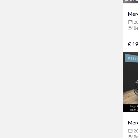
Mer
2
Be
€ 19
Mer
2
Be