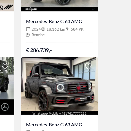
Mercedes-Benz G 63 AMG
K
2024
18.162 km
584 PK
Benzine
€ 286.739,-
Mercedes-Benz G 63 AMG