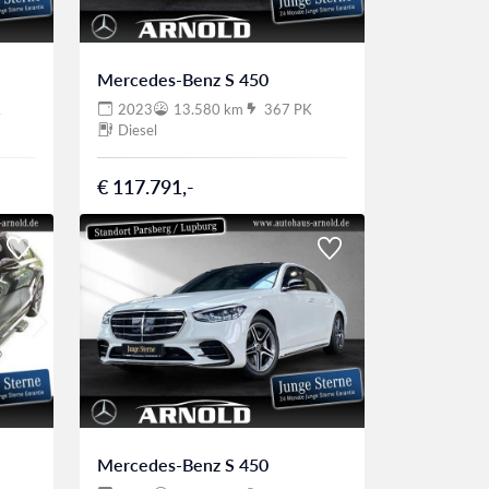
Mercedes-Benz S 450
K
2023
13.580 km
367 PK
Diesel
€ 117.791,-
Mercedes-Benz S 450