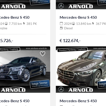
cedes-Benz S 450
Mercedes-Benz S 450
024
7.750 km
381 PK
2024
13.840 km
367 P
nzine
Diesel
5.726,-
€ 122.674,-
cedes-Benz S 450
Mercedes-Benz S 450