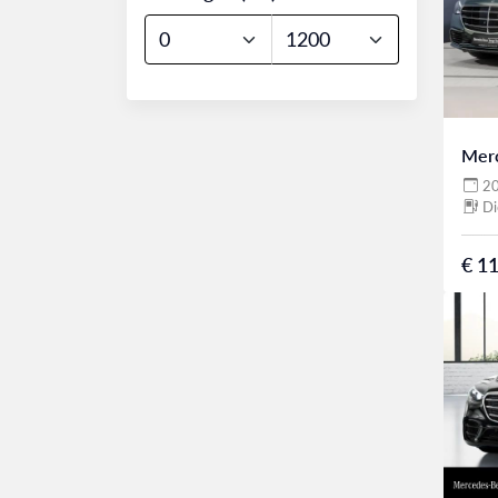
Mer
2
Di
€ 11