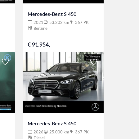
Mercedes-Benz S 450
K
2021
53.202 km
367 PK
Benzine
€ 91.954,-
Mercedes-Benz S 450
K
2026
25.000 km
367 PK
Diesel