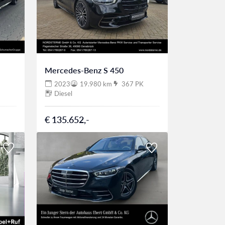
Mercedes-Benz S 450
2023
19.980 km
367 PK
Diesel
€ 135.652,-