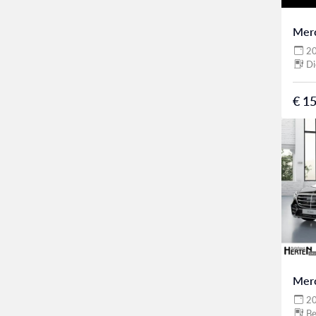
Mer
2
Di
€ 15
Mer
2
Be