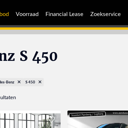
nbod
Voorraad
Financial Lease
Zoekservice
nz S 450
des-Benz
S 450
ultaten