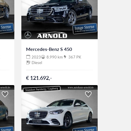
Mercedes-Benz S 450
K
2023
8.990 km
367 PK
Diesel
€ 121.692,-