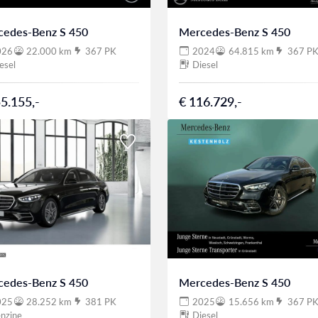
cedes-Benz S 450
Mercedes-Benz S 450
026
22.000 km
367 PK
2024
64.815 km
367 P
esel
Diesel
5.155,-
€ 116.729,-
cedes-Benz S 450
Mercedes-Benz S 450
025
28.252 km
381 PK
2025
15.656 km
367 P
nzine
Diesel