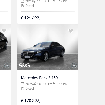
2023
11.890 km
367 PK
Diesel
€ 121.692,-
Mercedes-Benz S 450
K
2026
10.000 km
367 PK
Diesel
€ 170.327,-