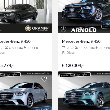
cedes-Benz S 450
Mercedes-Benz S 450
025
6.800 km
367 PK
2023
11.660 km
367 P
esel
Diesel
5.774,-
€ 120.304,-