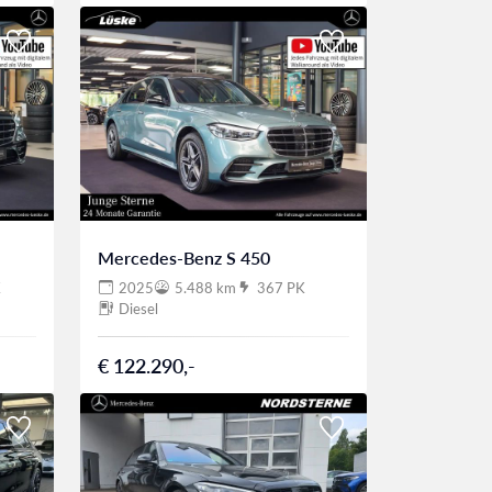
Mercedes-Benz S 450
K
2025
5.488 km
367 PK
Diesel
€ 122.290,-