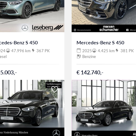
cedes-Benz S 450
Mercedes-Benz S 450
024
47.996 km
367 PK
2025
4.425 km
381 PK
esel
Benzine
5.003,-
€ 142.740,-