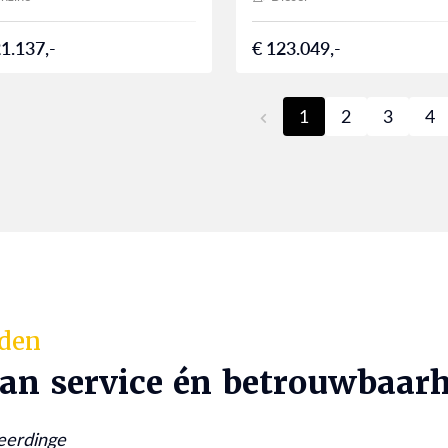
1.137,-
€ 123.049,-
1
2
3
4
rden
van service én betrouwbaarh
eerdinge