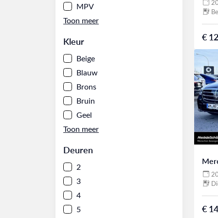
2
MPV
Be
€ 12
Kleur
Beige
Blauw
Brons
Bruin
Geel
Deuren
Mer
2
2
3
Di
4
€ 14
5