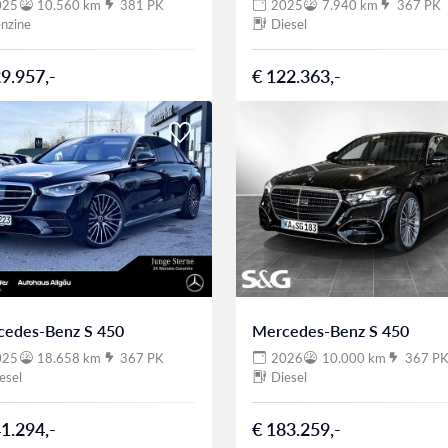
025
10.560 km
381 PK
2025
7.940 km
367 PK
nzine
Diesel
9.957,-
€ 122.363,-
cedes-Benz S 450
Mercedes-Benz S 450
025
18.658 km
367 PK
2026
10.000 km
367 P
esel
Diesel
1.294,-
€ 183.259,-