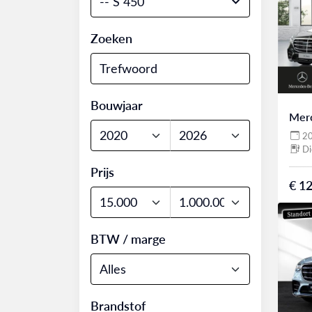
-- S 450
Zoeken
Bouwjaar
Mer
2
Di
Prijs
€ 12
BTW / marge
Brandstof