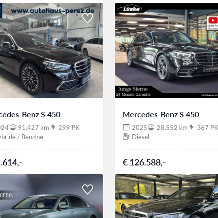
cedes-Benz S 450
Mercedes-Benz S 450
024
91.427 km
299 PK
2025
28.552 km
367 P
bride / Benzine
Diesel
.614,-
€ 126.588,-