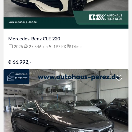
Mercedes-Benz CLE 220
2025
27.546 km
197 PK
Diesel
€ 66.992,-