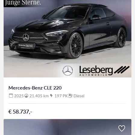
Mercedes-Benz CLE 220
2025
21.405 km
197 PK
Diesel
€ 58.737,-