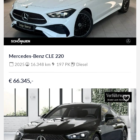
Mercedes-Benz CLE 220
2025
16.348 km
197 PK
Diesel
€ 66.345,-