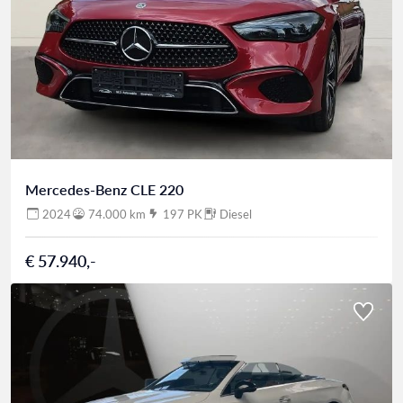
Mercedes-Benz CLE 220
2024
74.000 km
197 PK
Diesel
€ 57.940,-