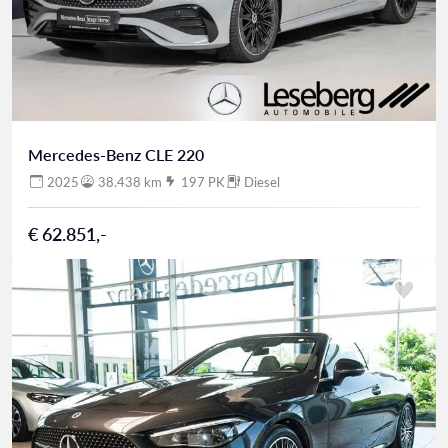
Mercedes-Benz CLE 220
2025
38.438 km
197 PK
Diesel
€ 62.851,-