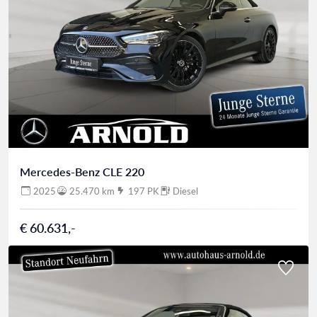
Mercedes-Benz CLE 220
2025
25.470 km
197 PK
Diesel
€ 60.631,-