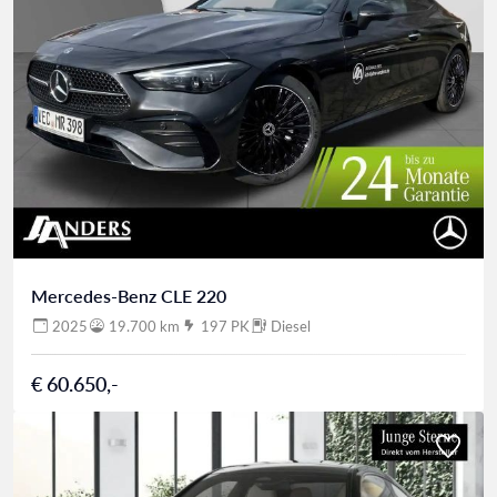
Mercedes-Benz CLE 220
2025
19.700 km
197 PK
Diesel
€ 60.650,-