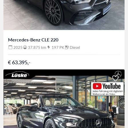
Mercedes-Benz CLE 220
2025
37.875 km
197 PK
Diesel
€ 63.395,-