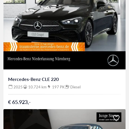
Mercedes-Benz CLE 220
2025
10.724 km
197 PK
Diesel
€ 65.923,-