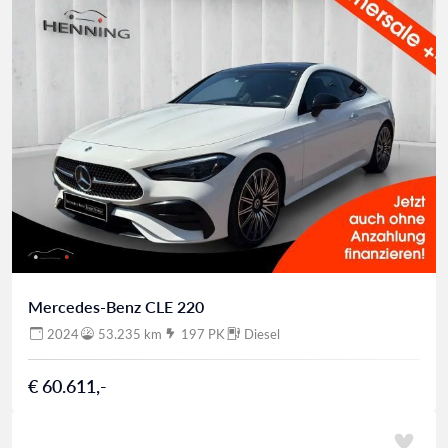
Mercedes-Benz CLE 220
2024
53.235 km
197 PK
Diesel
€ 60.611,-