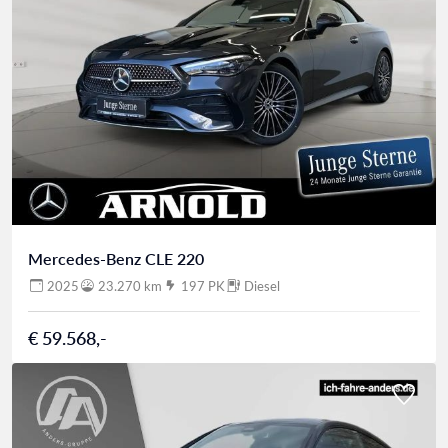
Mercedes-Benz CLE 220
2025
23.270 km
197 PK
Diesel
€ 59.568,-