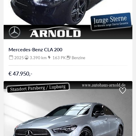
Mercedes-Benz CLA 200
2025
3.390 km
163 PK
Benzine
€ 47.950,-