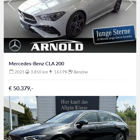
Mercedes-Benz CLA 200
2025
3.850 km
163 PK
Benzine
€ 50.379,-