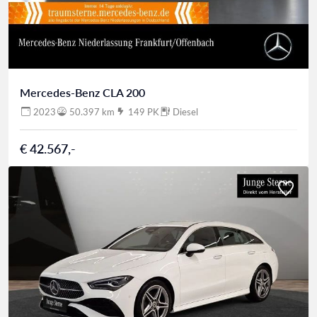
Mercedes-Benz CLA 200
2023
50.397 km
149 PK
Diesel
€ 42.567,-