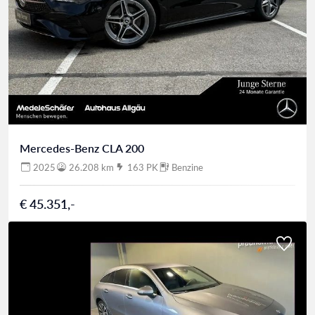
Mercedes-Benz CLA 200
2025
26.208 km
163 PK
Benzine
€ 45.351,-