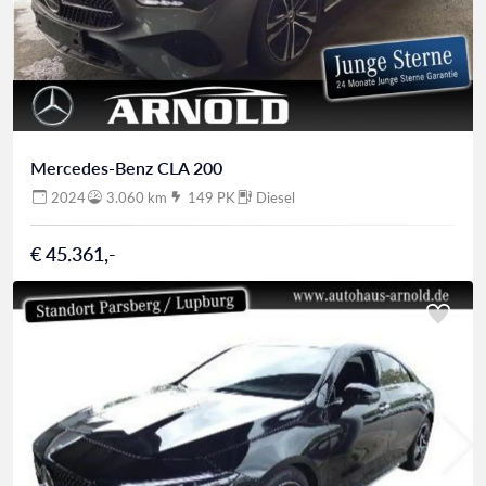
Mercedes-Benz CLA 200
2024
3.060 km
149 PK
Diesel
€ 45.361,-