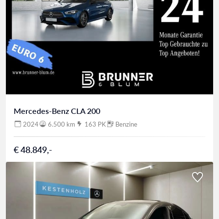
Mercedes-Benz CLA 200
2024
6.500 km
163 PK
Benzine
€ 48.849,-