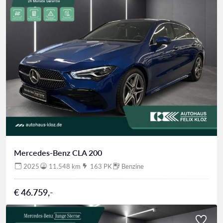
Mercedes-Benz CLA 200
2025
11.548 km
163 PK
Benzine
€ 46.759,-