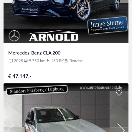
Mercedes-Benz CLA 200
2025
9.750 km
163 PK
Benzine
€ 47.147,-