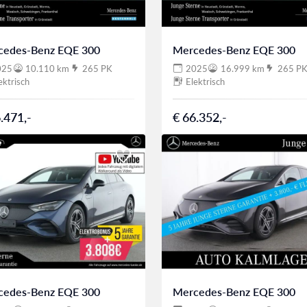
cedes-Benz EQE 300
Mercedes-Benz EQE 300
025
10.110 km
265 PK
2025
16.999 km
265 P
ektrisch
Elektrisch
.471,-
€ 66.352,-
cedes-Benz EQE 300
Mercedes-Benz EQE 300