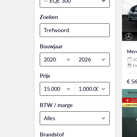
-- EQE 300
Zoeken
Bouwjaar
Mer
2
El
Prijs
€ 56
BTW / marge
Brandstof