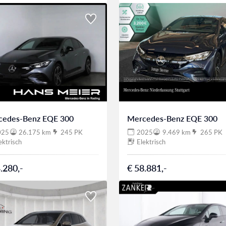
cedes-Benz EQE 300
Mercedes-Benz EQE 300
025
26.175 km
245 PK
2025
9.469 km
265 PK
ektrisch
Elektrisch
.280,-
€ 58.881,-