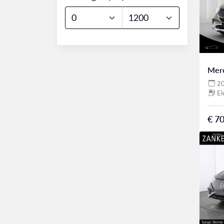
Mer
2
El
€ 70