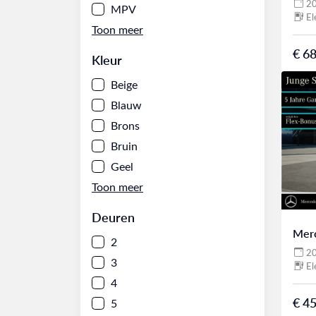
2
MPV
El
€ 68
Kleur
Beige
Blauw
Brons
Bruin
Geel
Deuren
Mer
2
2
3
El
4
€ 45
5