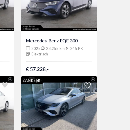
Mercedes-Benz EQE 300
K
2025
23.255 km
245 PK
Elektrisch
€ 57.228,-