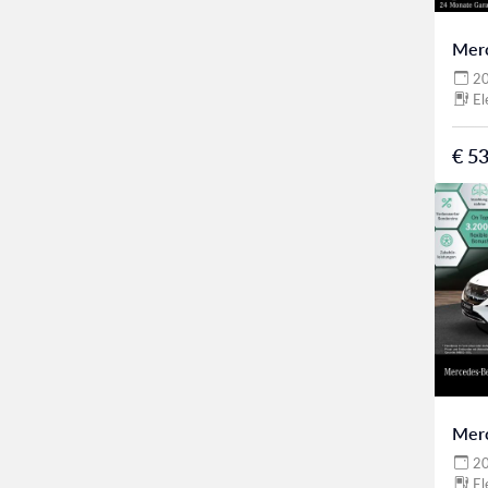
Mer
2
El
€ 53
Mer
2
El