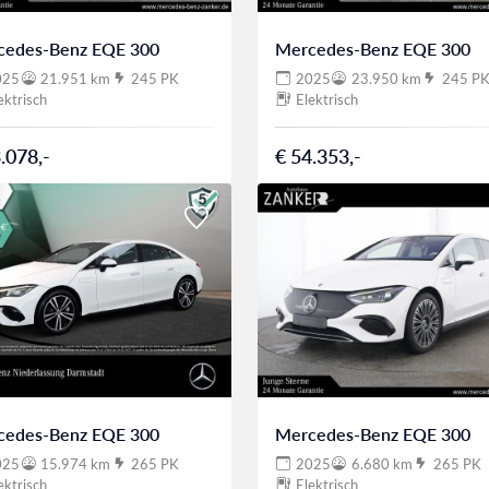
cedes-Benz EQE 300
Mercedes-Benz EQE 300
025
21.951 km
245 PK
2025
23.950 km
245 P
ektrisch
Elektrisch
.078,-
€ 54.353,-
cedes-Benz EQE 300
Mercedes-Benz EQE 300
025
15.974 km
265 PK
2025
6.680 km
265 PK
ektrisch
Elektrisch