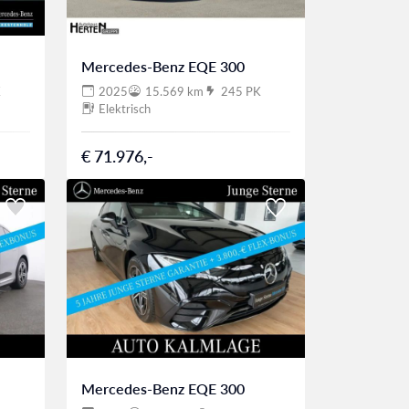
Mercedes-Benz EQE 300
K
2025
15.569 km
245 PK
Elektrisch
€ 71.976,-
Mercedes-Benz EQE 300