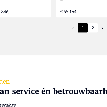
.846,-
€ 55.164,-
1
2
rden
van service én betrouwbaarh
eerdinge