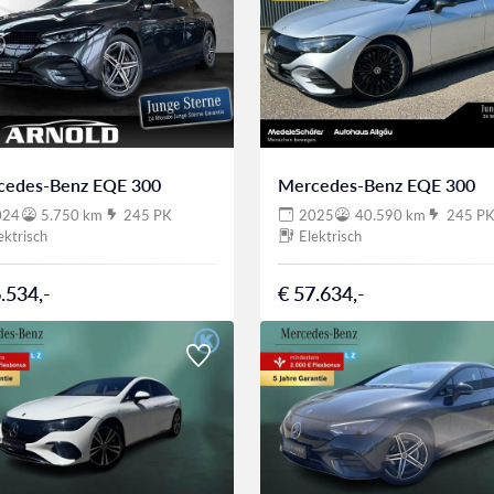
cedes-Benz EQE 300
Mercedes-Benz EQE 300
024
5.750 km
245 PK
2025
40.590 km
245 P
ektrisch
Elektrisch
.534,-
€ 57.634,-