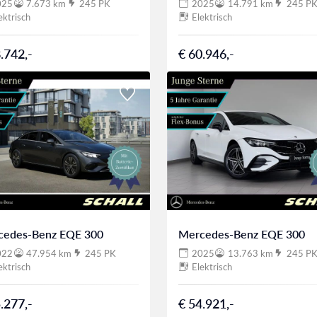
025
7.673 km
245 PK
2025
14.791 km
245 P
ektrisch
Elektrisch
.742,-
€ 60.946,-
cedes-Benz EQE 300
Mercedes-Benz EQE 300
022
47.954 km
245 PK
2025
13.763 km
245 P
ektrisch
Elektrisch
.277,-
€ 54.921,-