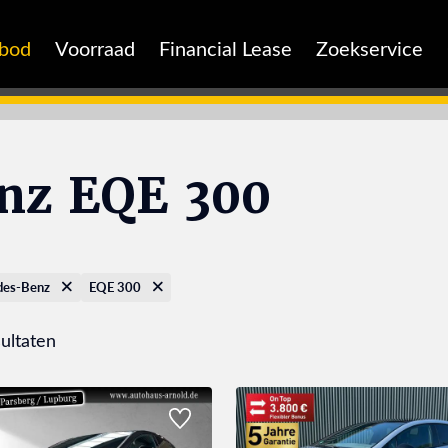
nbod
Voorraad
Financial Lease
Zoekservice
nz EQE 300
des-Benz
EQE 300
ultaten