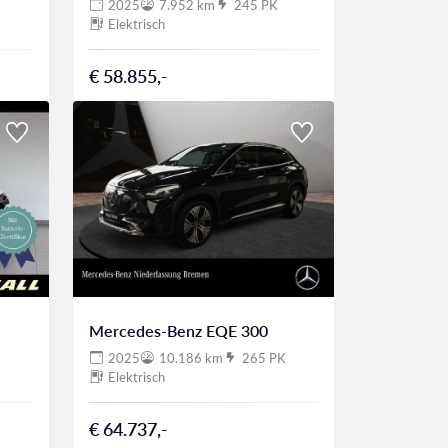
K
2025
7.952 km
245 PK
Elektrisch
€ 58.855,-
Mercedes-Benz EQE 300
K
2025
10.186 km
265 PK
Elektrisch
€ 64.737,-