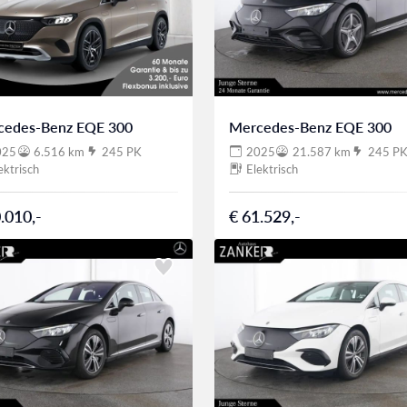
cedes-Benz EQE 300
Mercedes-Benz EQE 300
025
6.516 km
245 PK
2025
21.587 km
245 P
ektrisch
Elektrisch
.010,-
€ 61.529,-