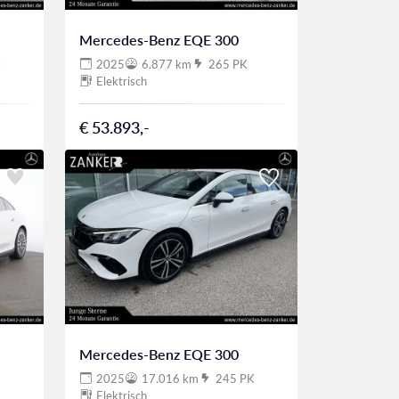
Mercedes-Benz EQE 300
K
2025
6.877 km
265 PK
Elektrisch
€ 53.893,-
Mercedes-Benz EQE 300
2025
17.016 km
245 PK
Elektrisch