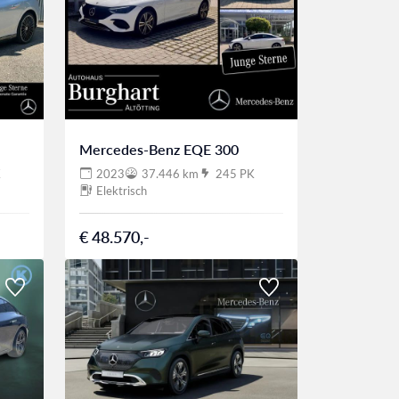
Mercedes-Benz EQE 300
K
2023
37.446 km
245 PK
Elektrisch
€ 48.570,-