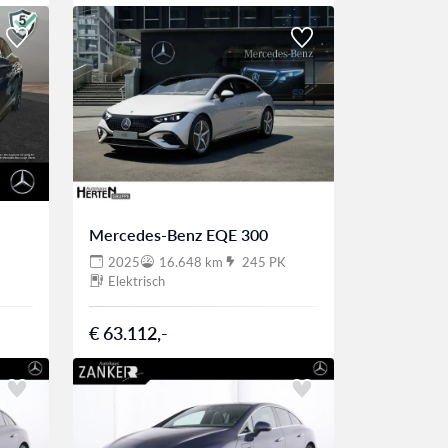
Mercedes-Benz EQE 300
2025
16.648 km
245 PK
Elektrisch
€ 63.112,-