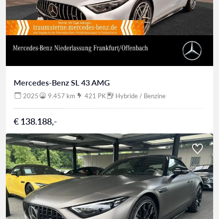
Mercedes-Benz SL 43 AMG
2025
9.457 km
421 PK
Hybride / Benzine
€ 138.188,-