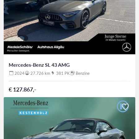
Mercedes-Benz SL 43 AMG
2024
27.726 km
381 PK
Benzine
€ 127.867,-