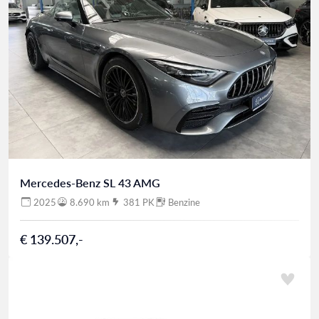
Mercedes-Benz SL 43 AMG
2025
8.690 km
381 PK
Benzine
€ 139.507,-