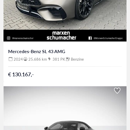
Mercedes-Benz SL 43 AMG
2024
25.686 km
381 PK
Benzine
€ 130.167,-