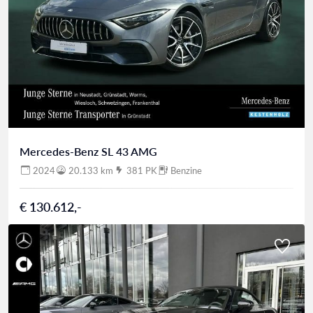
Mercedes-Benz SL 43 AMG
2024
20.133 km
381 PK
Benzine
€ 130.612,-