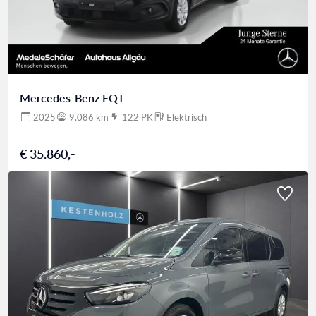
Mercedes-Benz EQT
2025
9.086 km
122 PK
Elektrisch
€ 35.860,-