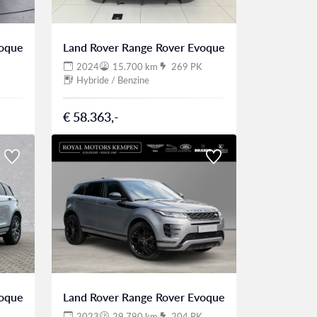
voque
Land Rover Range Rover Evoque
2024
15.700 km
269 PK
Hybride / Benzine
€ 58.363,-
voque
Land Rover Range Rover Evoque
2023
29.790 km
204 PK