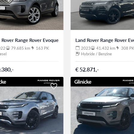
 Rover Range Rover Evoque
Land Rover Range Rover E
022
79.685 km
163 PK
2023
41.432 km
308 P
esel
Hybride / Benzine
.380,-
€ 52.871,-