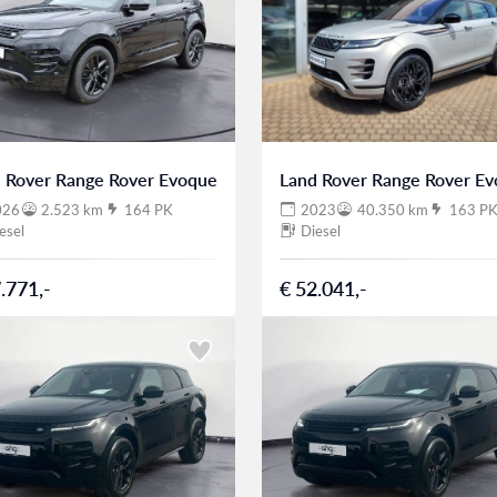
 Rover Range Rover Evoque
Land Rover Range Rover E
026
2.523 km
164 PK
2023
40.350 km
163 P
esel
Diesel
.771,-
€ 52.041,-