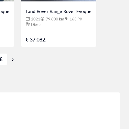
voque
Land Rover Range Rover Evoque
K
2021
79.800 km
163 PK
Diesel
€ 37.082,-
8