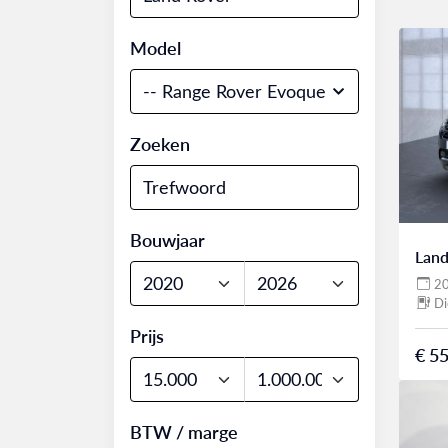
Model
-- Range Rover Evoque
Zoeken
Bouwjaar
Land
2
Di
Prijs
€ 55
BTW / marge