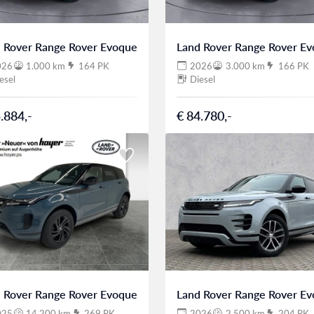
 Rover Range Rover Evoque
Land Rover Range Rover E
026
1.000 km
164 PK
2026
3.000 km
166 PK
esel
Diesel
.884,-
€ 84.780,-
 Rover Range Rover Evoque
Land Rover Range Rover E
025
14.200 km
269 PK
2026
2.500 km
204 PK