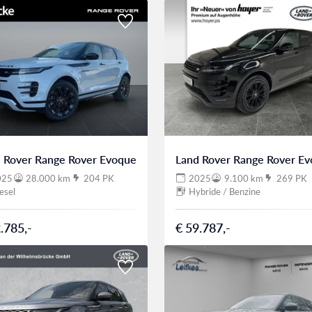
 Rover Range Rover Evoque
Land Rover Range Rover E
025
28.000 km
204 PK
2025
9.100 km
269 PK
esel
Hybride / Benzine
.785,-
€ 59.787,-