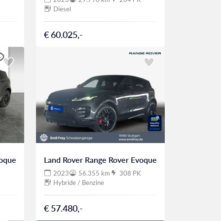
Diesel
€ 60.025,-
voque
Land Rover Range Rover Evoque
2023
56.355 km
308 PK
Hybride / Benzine
€ 57.480,-