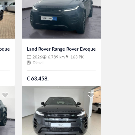
voque
Land Rover Range Rover Evoque
K
2026
6.789 km
163 PK
Diesel
€ 63.458,-