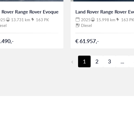
 Rover Range Rover Evoque
Land Rover Range Rover E
025
13.731 km
163 PK
2025
15.998 km
163 P
esel
Diesel
.490,-
€ 61.957,-
1
2
3
...