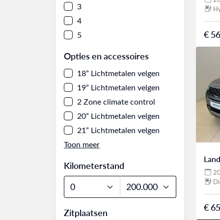
3
Hy
4
€ 56
5
Opties en accessoires
18” Lichtmetalen velgen
19” Lichtmetalen velgen
2 Zone climate control
20” Lichtmetalen velgen
21” Lichtmetalen velgen
Land
Kilometerstand
2
Di
€ 65
Zitplaatsen