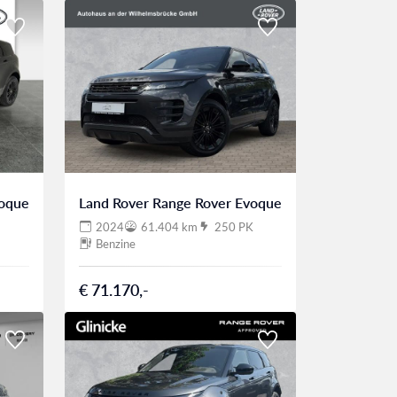
voque
Land Rover Range Rover Evoque
2024
61.404 km
250 PK
Benzine
€ 71.170,-