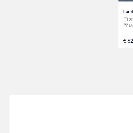
Land
2
Di
€ 62