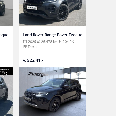
voque
Land Rover Range Rover Evoque
K
2025
25.478 km
204 PK
Diesel
€ 62.641,-