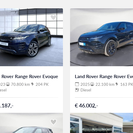
 Rover Range Rover Evoque
Land Rover Range Rover E
023
70.800 km
204 PK
2025
22.100 km
163 P
esel
Diesel
.187,-
€ 46.002,-