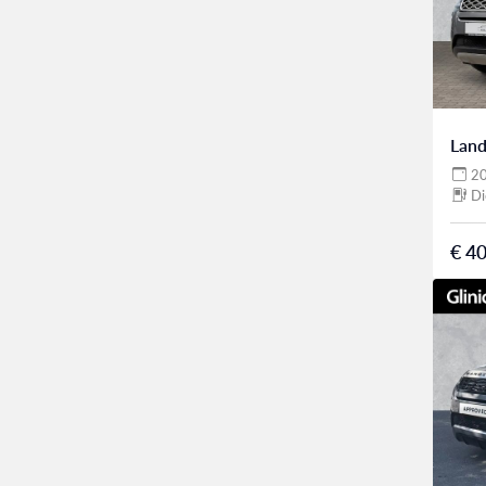
Land
2
Di
€ 40