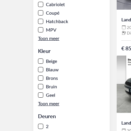
Cabriolet
Coupé
Land
Hatchback
2
MPV
Di
€ 85
Kleur
Beige
Blauw
Brons
Bruin
Geel
Deuren
Land
2
2