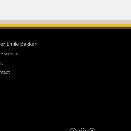
er Emile Bakker
ekservice
og
ntact