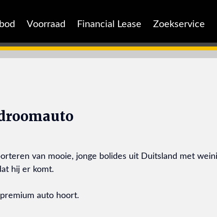
nbod
Voorraad
Financial Lease
Zoekservice
 droomauto
mporteren van mooie, jonge bolides uit Duitsland met weini
t hij er komt.
n premium auto hoort.