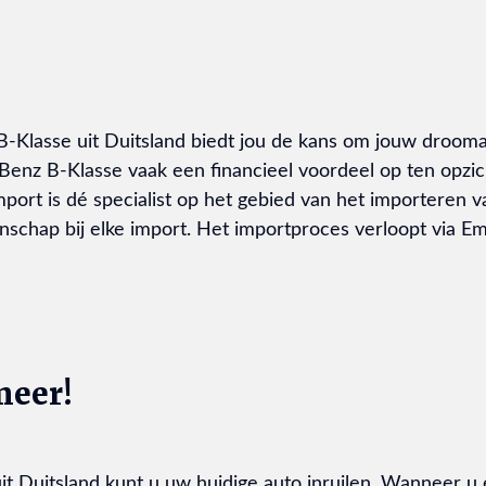
Klasse uit Duitsland biedt jou de kans om jouw droomau
enz B-Klasse vaak een financieel voordeel op ten opzic
ort is dé specialist op het gebied van het importeren 
schap bij elke import. Het importproces verloopt via Emi
meer!
it Duitsland kunt u uw huidige auto inruilen. Wanneer u 