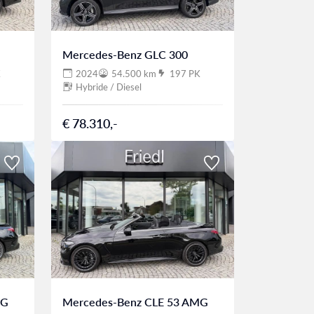
Mercedes-Benz GLC 300
K
2024
54.500 km
197 PK
Hybride / Diesel
€ 78.310,-
MG
Mercedes-Benz CLE 53 AMG