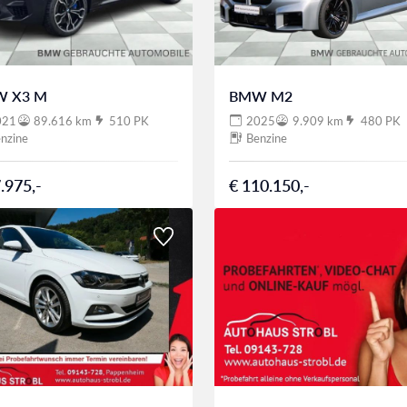
 X3 M
BMW M2
021
89.616 km
510 PK
2025
9.909 km
480 PK
nzine
Benzine
.975,-
€ 110.150,-