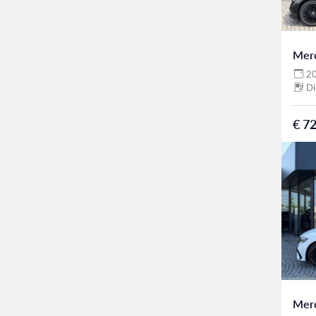
Mer
2
Di
€ 72
Mer