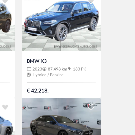
BMW X3
2023
87.498 km
183 PK
Hybride / Benzine
€ 42.218,-