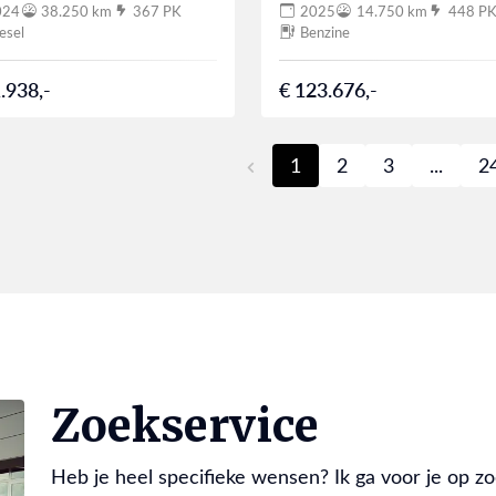
024
38.250 km
367 PK
2025
14.750 km
448 P
esel
Benzine
.938,-
€ 123.676,-
1
2
3
...
2
Zoekservice
Heb je heel specifieke wensen? Ik ga voor je op zoe