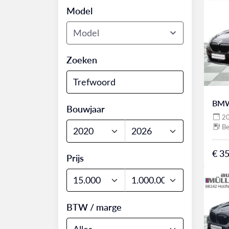
Model
Model
Zoeken
BMW
Bouwjaar
2
Be
€ 35
Prijs
BTW / marge