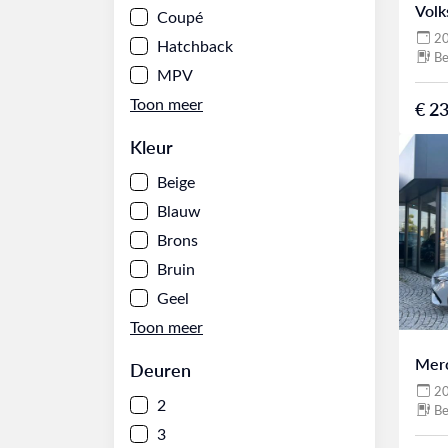
Volk
Coupé
2
Hatchback
Be
MPV
€ 23
Kleur
Beige
Blauw
Brons
Bruin
Geel
Mer
Deuren
2
2
Be
3