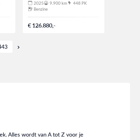
K
2025
9.900 km
448 PK
Benzine
€ 126.880,-
443
k. Alles wordt van A tot Z voor je