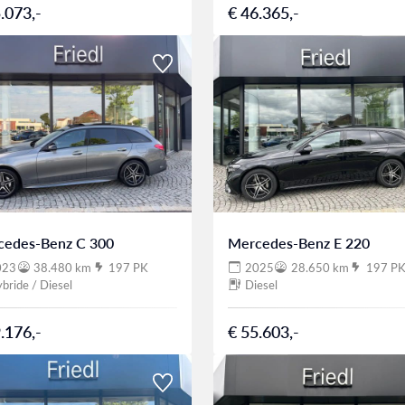
.073,-
€ 46.365,-
cedes-Benz C 300
Mercedes-Benz E 220
023
38.480 km
197 PK
2025
28.650 km
197 P
bride / Diesel
Diesel
.176,-
€ 55.603,-