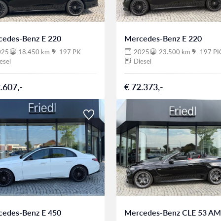
cedes-Benz E 220
Mercedes-Benz E 220
025
18.450 km
197 PK
2025
23.500 km
197 P
esel
Diesel
.607,-
€ 72.373,-
cedes-Benz E 450
Mercedes-Benz CLE 53 A