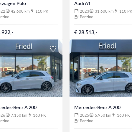
swagen Polo
Audi A1
022
42.600 km
110 PK
2023
31.600 km
110 P
nzine
Benzine
.922,-
€ 28.513,-
cedes-Benz A 200
Mercedes-Benz A 200
026
7.150 km
163 PK
2025
5.950 km
163 PK
nzine
Benzine