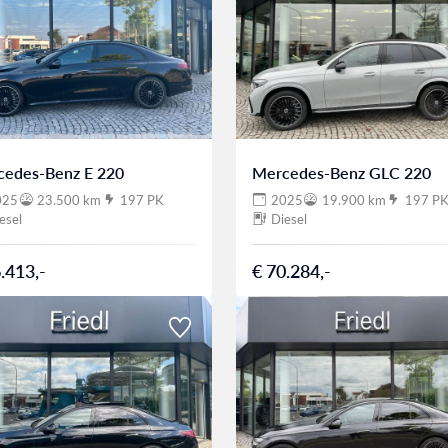
cedes-Benz E 220
Mercedes-Benz GLC 220
025
23.500 km
197 PK
2025
19.900 km
197 P
esel
Diesel
.413,-
€ 70.284,-