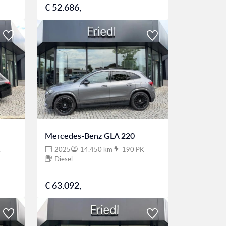
€ 52.686,-
Mercedes-Benz GLA 220
K
2025
14.450 km
190 PK
Diesel
€ 63.092,-