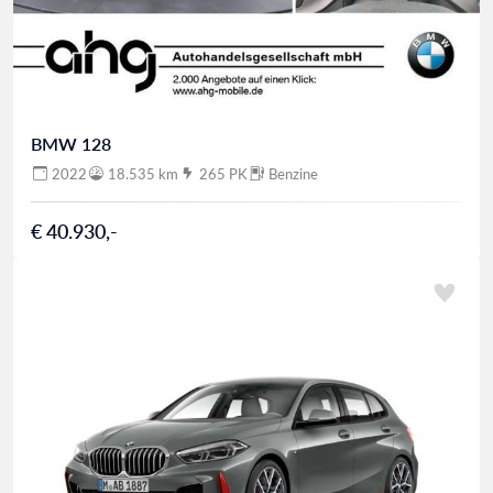
BMW 128
2022
18.535 km
265 PK
Benzine
€ 40.930,-