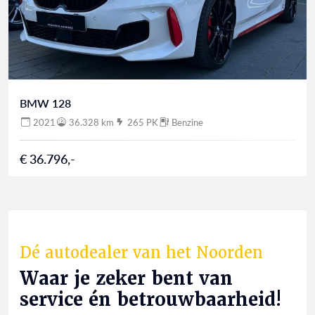
BMW 128
2021
36.328 km
265 PK
Benzine
€ 36.796,-
Dé autodealer van het Noorden
Waar je zeker bent van
service én betrouwbaarheid!