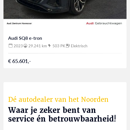
Audi SQ8 e-tron
2023
29.241 km
503 PK
Elektrisch
€ 65.601,-
Dé autodealer van het Noorden
Waar je zeker bent van
service én betrouwbaarheid!