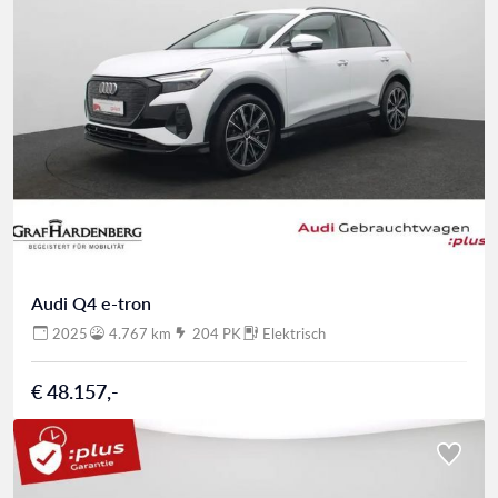
Audi Q4 e-tron
2025
4.767 km
204 PK
Elektrisch
€ 48.157,-