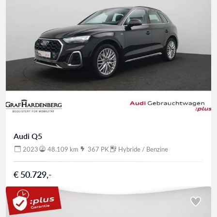
Audi Q5
2023
48.109 km
367 PK
Hybride / Benzine
€ 50.729,-