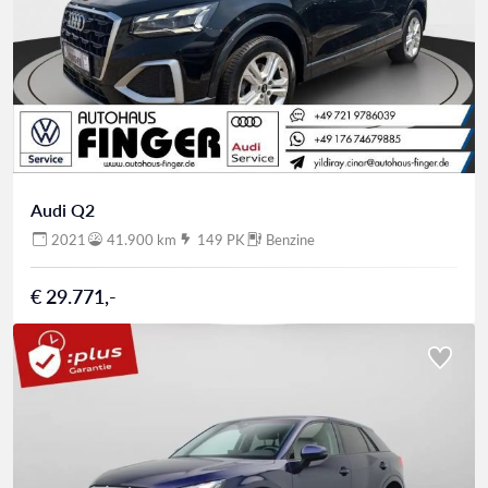
Audi Q2
2021
41.900 km
149 PK
Benzine
€ 29.771,-