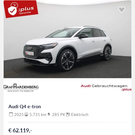
Audi Q4 e-tron
2025
5.731 km
285 PK
Elektrisch
€ 62.119,-