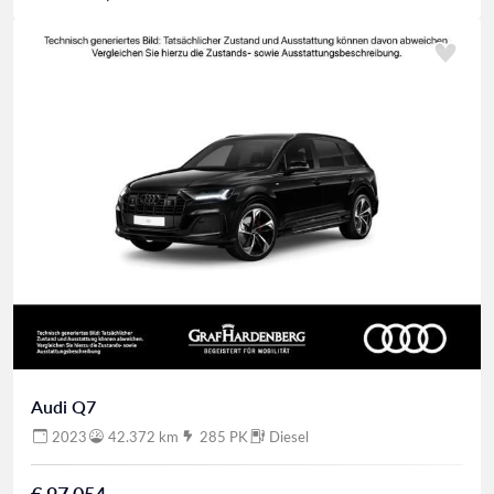
Audi Q7
2023
42.372 km
285 PK
Diesel
€ 97.054,-