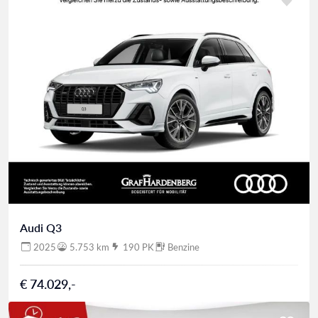
Audi Q3
2025
5.753 km
190 PK
Benzine
€ 74.029,-