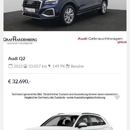
Audi Q2
2022
33.057 km
149 PK
Benzine
€ 32.690,-