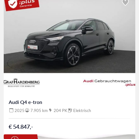
Audi Q4 e-tron
2025
7.905 km
204 PK
Elektrisch
€ 54.847,-