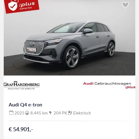
Audi Q4 e-tron
2025
8.445 km
204 PK
Elektrisch
€ 54.901,-