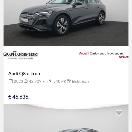
Audi Q8 e-tron
2023
42.709 km
340 PK
Elektrisch
€ 46.636,-