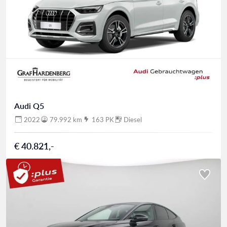
Audi Q5
2022
79.992 km
163 PK
Diesel
€ 40.821,-