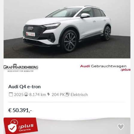
Audi Q4 e-tron
2025
8.174 km
204 PK
Elektrisch
€ 50.391,-