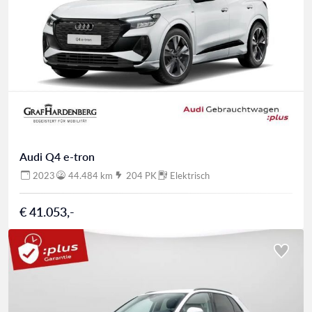
Audi Q4 e-tron
2023
44.484 km
204 PK
Elektrisch
€ 41.053,-