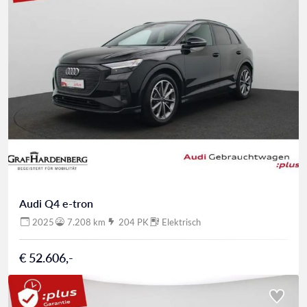
Audi Q4 e-tron
2025
7.208 km
204 PK
Elektrisch
€ 52.606,-