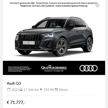
Audi Q3
2025
17.166 km
193 PK
Diesel
€ 71.777,-