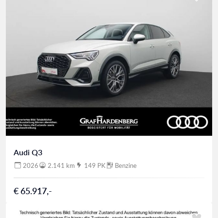
Audi Q3
2026
2.141 km
149 PK
Benzine
€ 65.917,-