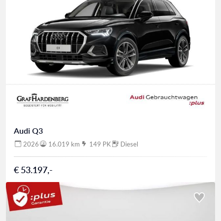
Audi Q3
2026
16.019 km
149 PK
Diesel
€ 53.197,-