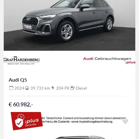
Audi Q5
2024
39.733 km
204 PK
Diesel
€ 60.982,-