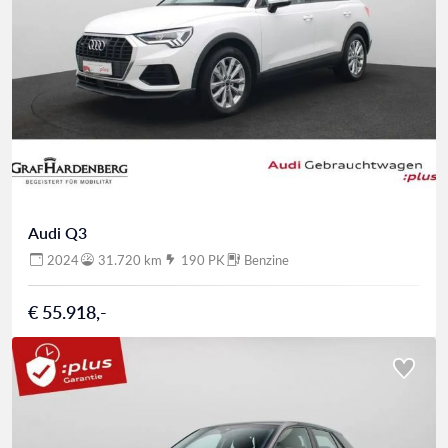
Audi Q3
2024
31.720 km
190 PK
Benzine
€ 55.918,-