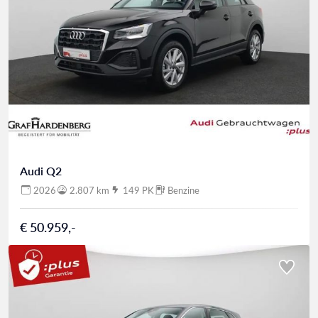
Audi Q2
2026
2.807 km
149 PK
Benzine
€ 50.959,-