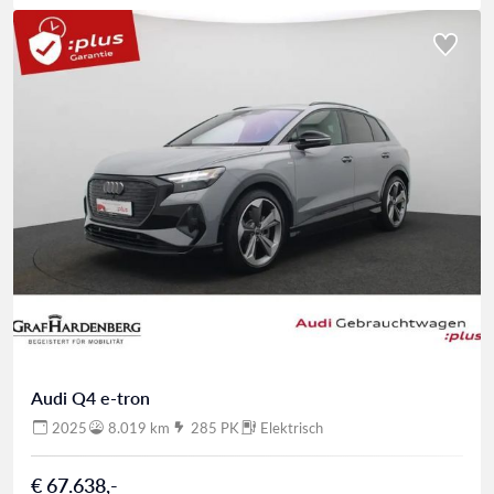
Audi Q4 e-tron
2025
8.019 km
285 PK
Elektrisch
€ 67.638,-