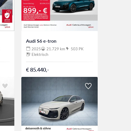
Audi S6 e-tron
K
2025
21.729 km
503 PK
Elektrisch
€ 85.440,-