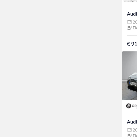
Audi
2
El
€ 91
Audi
2
El