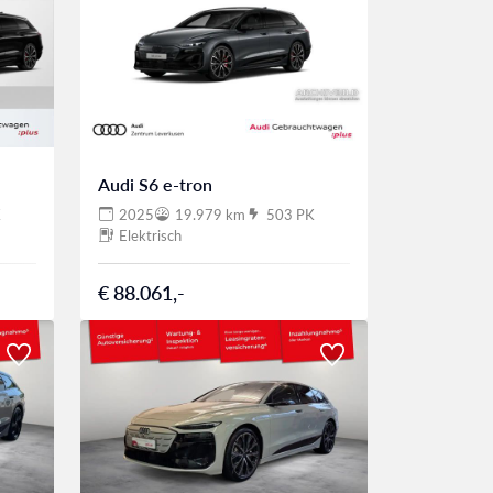
Audi S6 e-tron
K
2025
19.979 km
503 PK
Elektrisch
€ 88.061,-