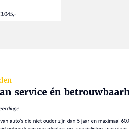
3.045,-
rden
van service én betrouwbaarh
eerdinge
van auto’s die niet ouder zijn dan 5 jaar en maximaal 60
eid netwerk van merkdealers en -specialisten, waardoor