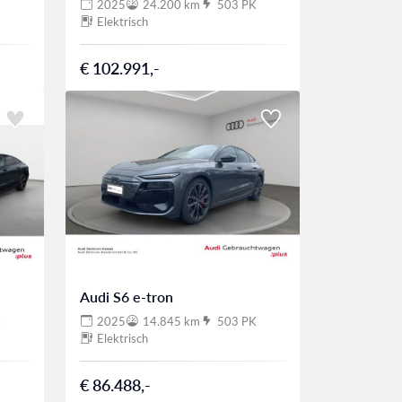
2025
24.200 km
503 PK
Elektrisch
€ 102.991,-
Audi S6 e-tron
K
2025
14.845 km
503 PK
Elektrisch
€ 86.488,-