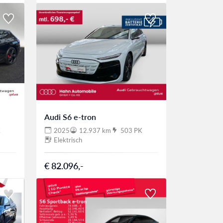
Audi S6 e-tron
K
2025
12.937 km
503 PK
Elektrisch
€ 82.096,-