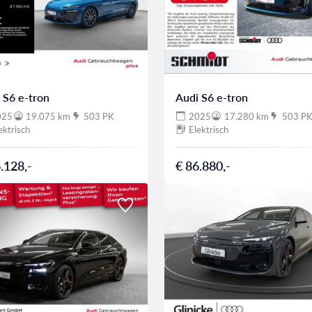
 S6 e-tron
Audi S6 e-tron
025
19.075 km
503 PK
2025
17.280 km
503 P
ektrisch
Elektrisch
.128,-
€ 86.880,-