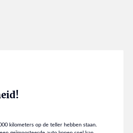
eid!
.000 kilometers op de teller hebben staan.
 een geïmporteerde auto kopen snel kan