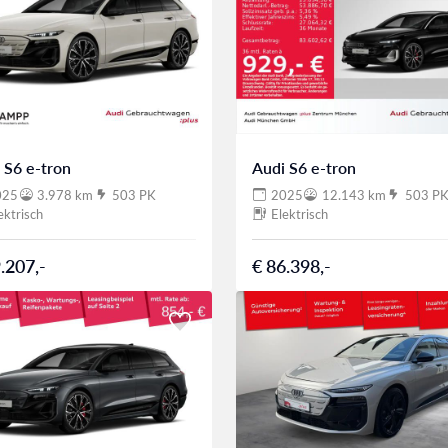
 S6 e-tron
Audi S6 e-tron
025
3.978 km
503 PK
2025
12.143 km
503 P
ektrisch
Elektrisch
.207,-
€ 86.398,-