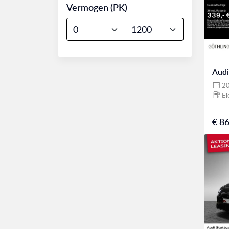
Vermogen (PK)
Audi
2
El
€ 86