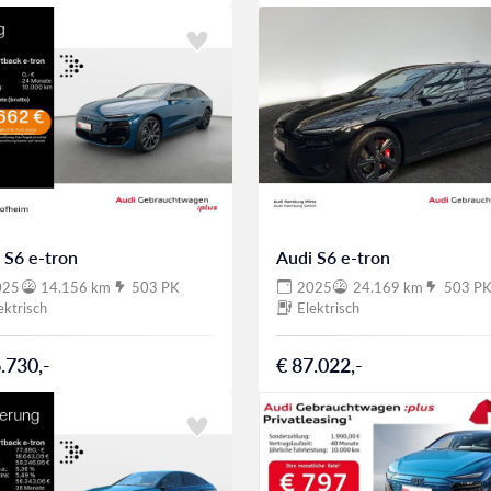
 S6 e-tron
Audi S6 e-tron
025
14.156 km
503 PK
2025
24.169 km
503 P
ektrisch
Elektrisch
.730,-
€ 87.022,-