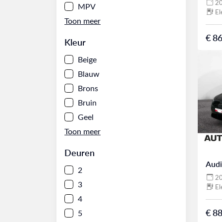
2
MPV
El
€ 86
Kleur
Beige
Blauw
Brons
Bruin
Geel
Deuren
Audi
2
2
3
El
4
€ 88
5