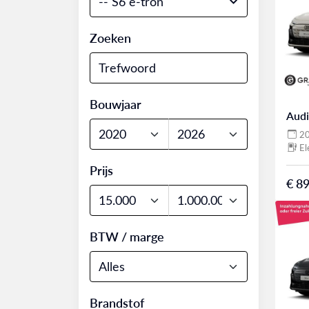
-- S6 e-tron
Zoeken
Bouwjaar
Audi
2
El
Prijs
€ 89
BTW / marge
Brandstof