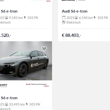
 S6 e-tron
Audi S6 e-tron
025
9.185 km
503 PK
2025
6.540 km
503 PK
ektrisch
Elektrisch
.520,-
€ 88.403,-
 S6 e-tron
025
33.495 km
503 PK
ektrisch