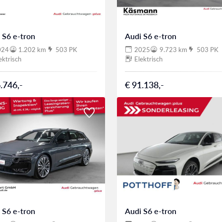
 S6 e-tron
Audi S6 e-tron
024
1.202 km
503 PK
2025
9.723 km
503 PK
ektrisch
Elektrisch
.746,-
€ 91.138,-
 S6 e-tron
Audi S6 e-tron