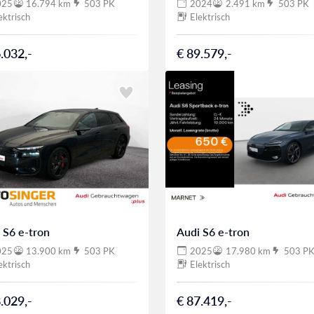
025
16.794 km
503 PK
2024
2.491 km
503 PK
ektrisch
Elektrisch
.032,-
€ 89.579,-
 S6 e-tron
Audi S6 e-tron
025
13.900 km
503 PK
2025
17.980 km
503 P
ektrisch
Elektrisch
.029,-
€ 87.419,-