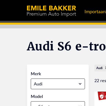
Importaa
Audi S6 e-tr
Audi
Merk
22 res
Audi
Model