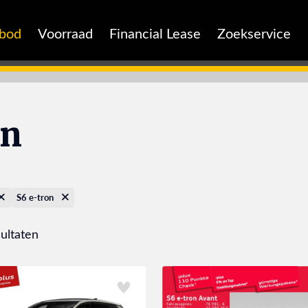
nbod
Voorraad
Financial Lease
Zoekservice
on
S6 e-tron
ultaten