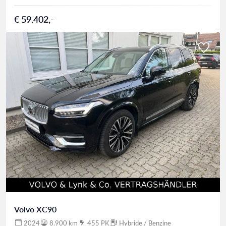
€ 59.402,-
Volvo XC90
2024
8.900 km
455 PK
Hybride / Benzine