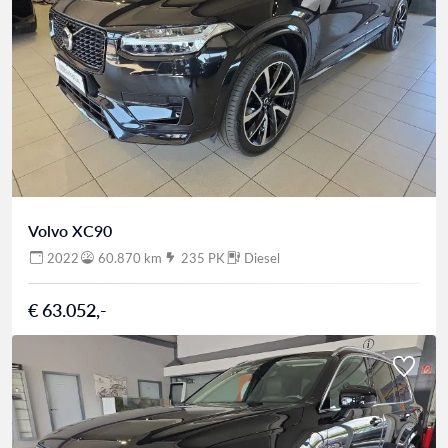
perfect past bij jouw wensen. Van een Inscription tot
een T8 Recharge plug-in hybride: wij begeleiden het
hele proces – van zoekopdracht tot aflevering.
Volvo XC90
2022
60.870 km
235 PK
Diesel
€ 63.052,-