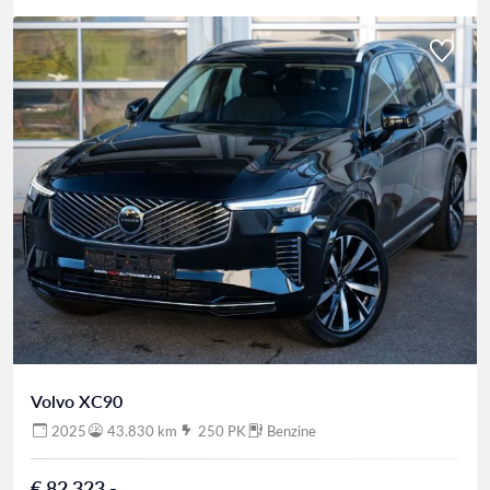
Volvo XC90
2025
43.830 km
250 PK
Benzine
€ 82.323,-