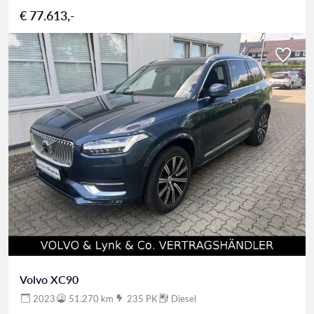
€ 77.613,-
Volvo XC90
2023
51.270 km
235 PK
Diesel