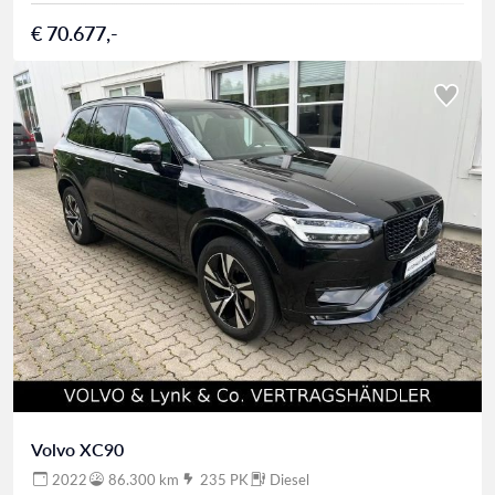
€ 70.677,-
Volvo XC90
2022
86.300 km
235 PK
Diesel