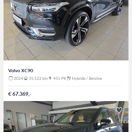
Volvo XC90
2024
35.522 km
455 PK
Hybride / Benzine
€ 67.369,-