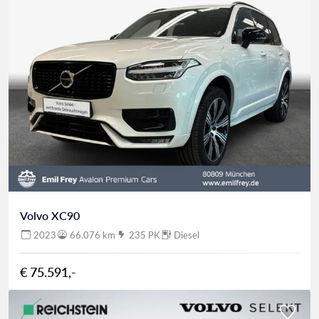
Volvo XC90
2023
66.076 km
235 PK
Diesel
€ 75.591,-