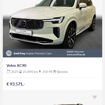
Volvo XC90
2025
21.898 km
250 PK
Benzine
€ 93.571,-