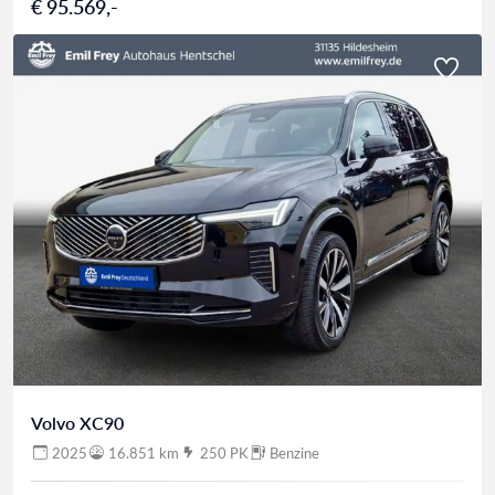
€ 95.569,-
Volvo XC90
2025
16.851 km
250 PK
Benzine