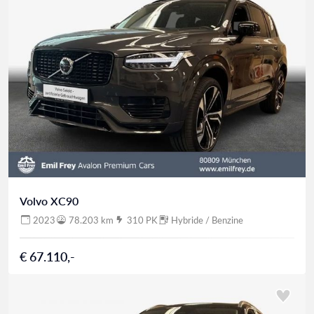
Volvo XC90
2023
78.203 km
310 PK
Hybride / Benzine
€ 67.110,-