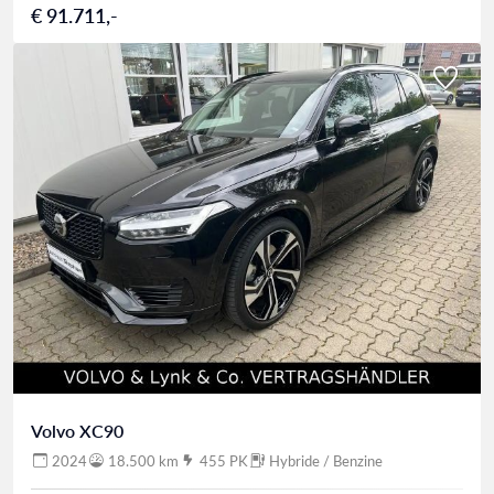
€ 91.711,-
Volvo XC90
2024
18.500 km
455 PK
Hybride / Benzine