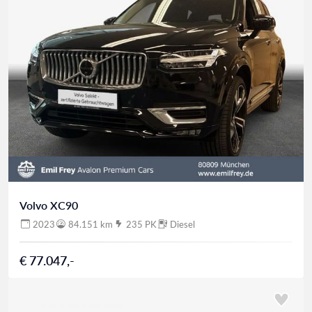
Volvo XC90
2023
84.151 km
235 PK
Diesel
€ 77.047,-