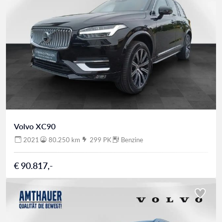
Volvo XC90
2021
80.250 km
299 PK
Benzine
€ 90.817,-