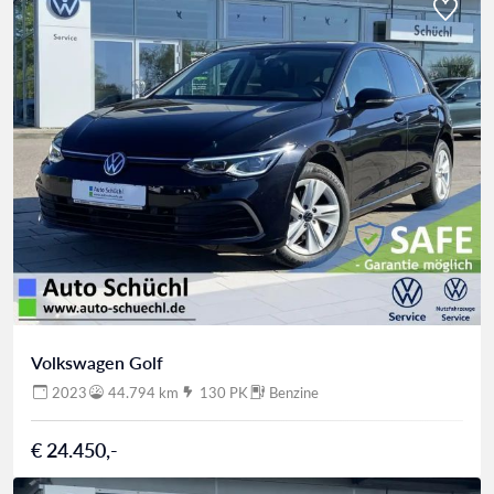
Volkswagen Golf
2023
44.794 km
130 PK
Benzine
€ 24.450,-