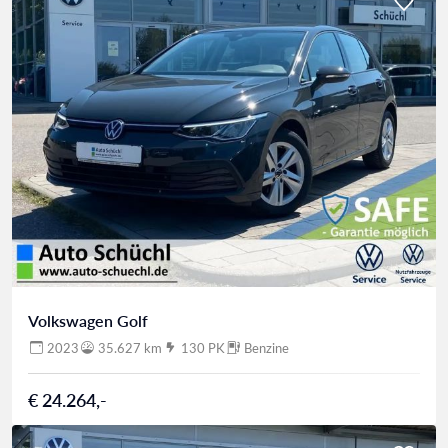
Volkswagen Golf
2023
35.627 km
130 PK
Benzine
€ 24.264,-