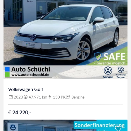
Volkswagen Golf
2023
47.971 km
130 PK
Benzine
€ 24.220,-