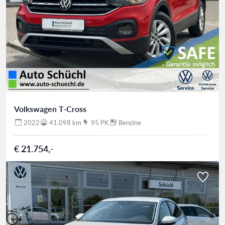
Volkswagen T-Cross
2022
41.098 km
95 PK
Benzine
€ 21.754,-