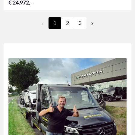
€ 24.972,-
1
2
3