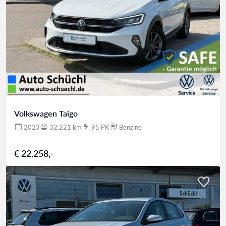
Volkswagen Taigo
2023
32.221 km
95 PK
Benzine
€ 22.258,-