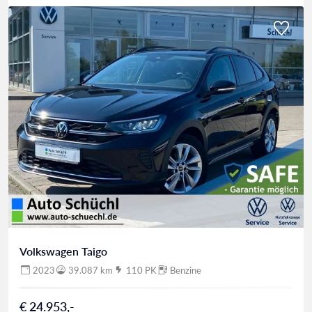
Volkswagen Taigo
2023
39.087 km
110 PK
Benzine
€ 24.953,-