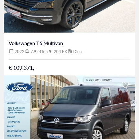
Volkswagen T6 Multivan
2022
7.924 km
204 PK
Diesel
€ 109.371,-