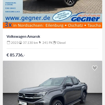
Volkswagen Amarok
2023
37.130 km
241 PK
Diesel
€ 85.736,-