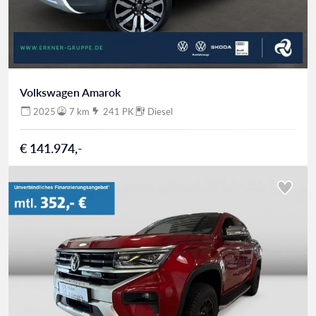
Volkswagen Amarok
2025
7 km
241 PK
Diesel
€ 141.974,-