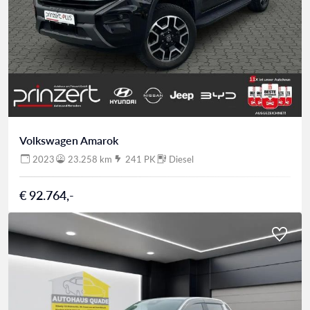
Volkswagen Amarok
2023
23.258 km
241 PK
Diesel
€ 92.764,-