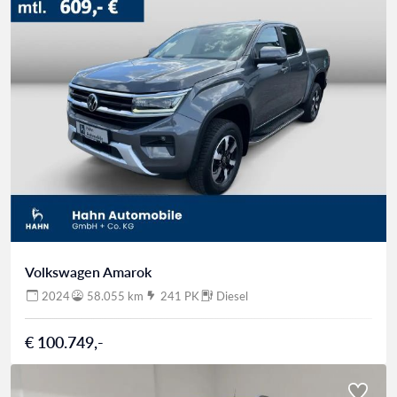
Volkswagen Amarok
2024
58.055 km
241 PK
Diesel
€ 100.749,-