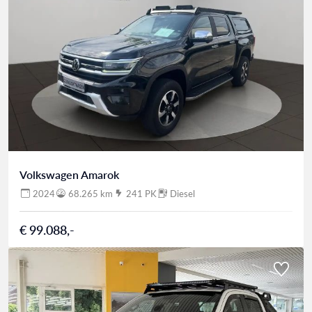
Volkswagen Amarok
2024
68.265 km
241 PK
Diesel
€ 99.088,-