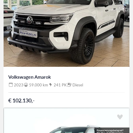
Volkswagen Amarok
2023
59.000 km
241 PK
Diesel
€ 102.130,-