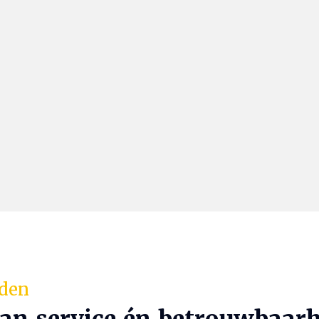
rden
van service én betrouwbaarh