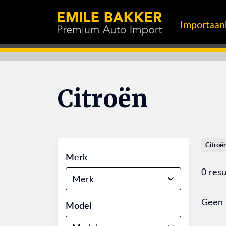
Importaa
Citroën
Citroë
Merk
0 resu
Merk
Geen 
Model