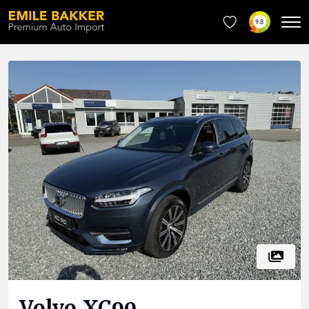
9.8
Volvo
XC90