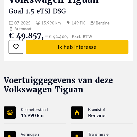
Goal 1.5 eTSI DSG
07-2025
15.990 km
149 PK
Benzine
Automaat
€ 49.857,-
€ 42.400,- Excl. BTW
Ik heb interesse
Voertuiggegevens van deze
Volkswagen Tiguan
Kilometerstand
Brandstof
15.990 km
Benzine
Vermogen
Transmissie