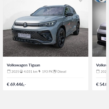
Volkswagen Tiguan
Volksw
2025
4.031 km
193 PK
Diesel
2025
€ 69.446,-
€ 54.0