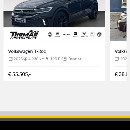
Volkswagen T-Roc
Volksw
2025
4.930 km
190 PK
Benzine
2025
€ 55.505,-
€ 38.0