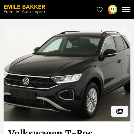
9.8
Volkswagen
T-Roc