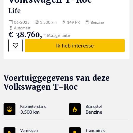
Life
06-2025
3.500 km
149 PK
Benzine
Automaat
€ 38.760,-
Marge auto
Ik heb interesse
Voertuiggegevens van deze
Volkswagen T-Roc
Kilometerstand
Brandstof
3.500 km
Benzine
Vermogen
Transmissie