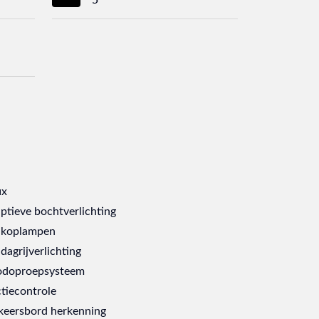
ix
ptieve bochtverlichting
 koplampen
dagrijverlichting
doproepsysteem
ctiecontrole
keersbord herkenning