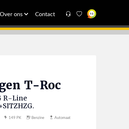
Over ons
Contact
9.8
agen
T-Roc
G R-Line
+SITZHZG.
149 PK
Benzine
Automaat