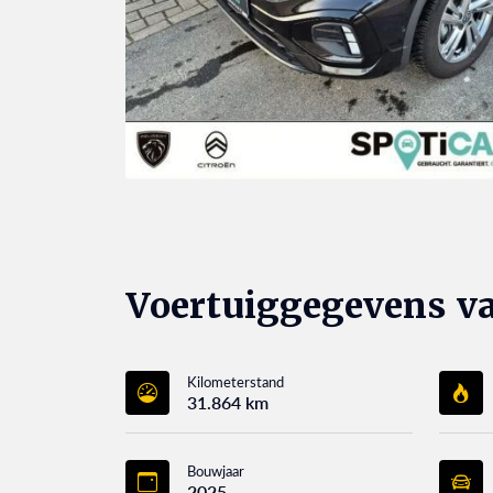
Voertuiggegevens v
Kilometerstand
31.864 km
Bouwjaar
2025