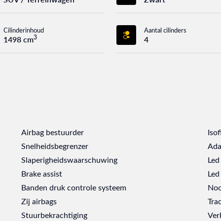
Cilinderinhoud
Aantal cilinders
3
1498 cm
4
Airbag bestuurder
Isof
Snelheidsbegrenzer
Ada
Slaperigheidswaarschuwing
Led
Brake assist
Led 
Banden druk controle systeem
Noo
Zij airbags
Tra
Stuurbekrachtiging
Ver