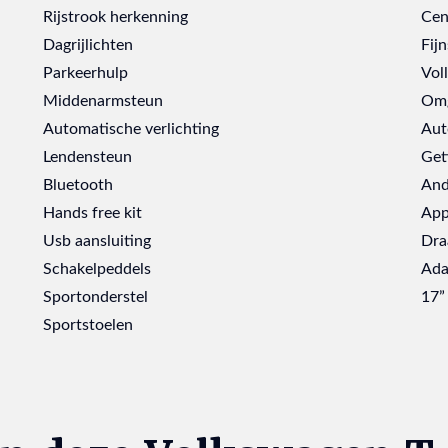
Rijstrook herkenning
Cen
Dagrijlichten
Fijn
Parkeerhulp
Vol
Middenarmsteun
Omg
Automatische verlichting
Aut
Lendensteun
Get
Bluetooth
And
Hands free kit
App
Usb aansluiting
Dra
Schakelpeddels
Ada
Sportonderstel
17”
Sportstoelen