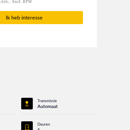
.970,- Excl. BTW
Ik heb interesse
Transmissie
Automaat
Deuren
5