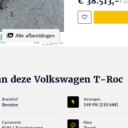
€ 38.513,-
€ 32
Alle afbeeldingen
an deze Volkswagen T-Roc
Brandstof
Vermogen
Benzine
149 PK (110 kW)
Carrosserie
Kleur
SUV / Terreinwagen
Zwart