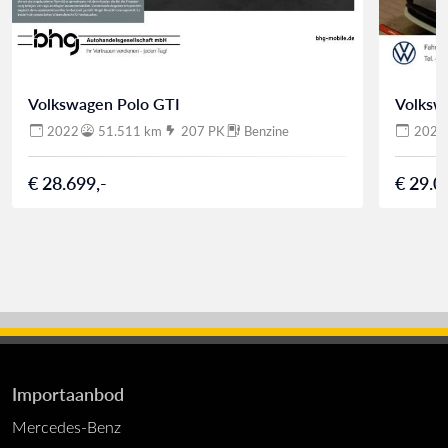
Volkswagen Polo GTI
Volksw
2022
51.511 km
207 PK
Benzine
2022
€ 28.699,-
€ 29.0
Importaanbod
Mercedes-Benz