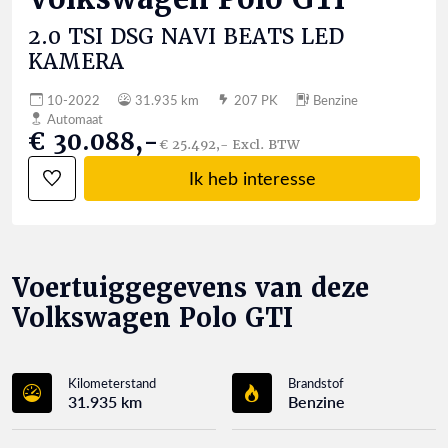
2.0 TSI DSG NAVI BEATS LED
KAMERA
10-2022
31.935 km
207 PK
Benzine
Automaat
€ 30.088,-
€ 25.492,- Excl. BTW
Ik heb interesse
Voertuiggegevens van deze
Volkswagen Polo GTI
Kilometerstand
Brandstof
31.935 km
Benzine