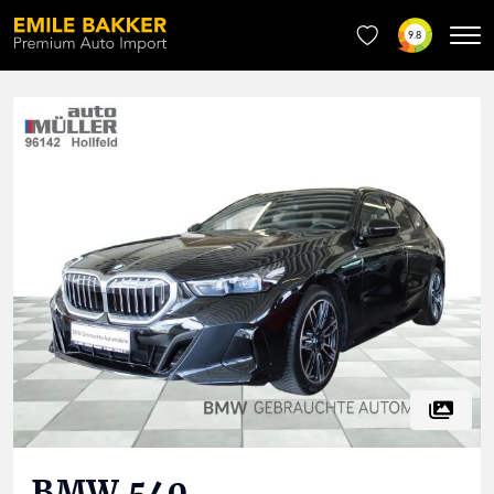
9.8
BMW
540