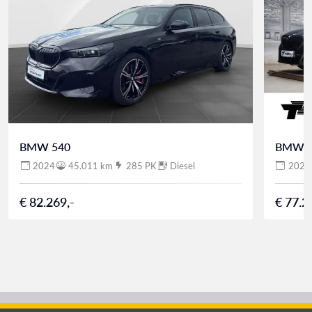
BMW 540
BMW 5
2024
45.011 km
285 PK
Diesel
2024
€ 82.269,-
€ 77.2