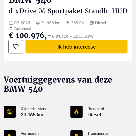
d xDrive M Sportpaket Standh. HUD
09-2024
24.468 km
285 PK
Diesel
Automaat
€ 100.976,-
€ 85.729,- Excl. BTW
Ik heb interesse
Voertuiggegevens van deze
BMW 540
Kilometerstand
Brandstof
24.468 km
Diesel
Vermogen
Transmissie