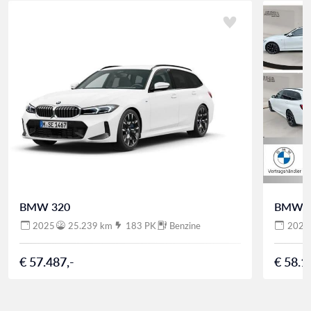
BMW 320
BMW 3
2025
25.239 km
183 PK
Benzine
2025
€ 57.487,-
€ 58.1