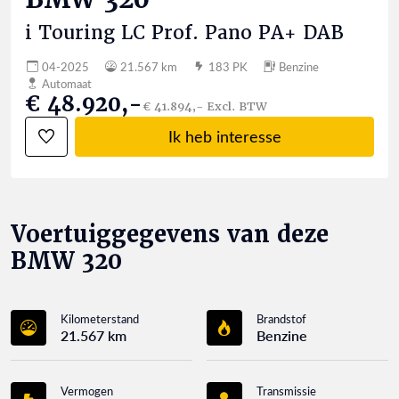
i Touring LC Prof. Pano PA+ DAB
04-2025
21.567 km
183 PK
Benzine
Automaat
€ 48.920,-
€ 41.894,- Excl. BTW
Ik heb interesse
Voertuiggegevens van deze
BMW 320
Kilometerstand
Brandstof
21.567 km
Benzine
Vermogen
Transmissie