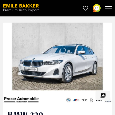
9.8
BMW
320