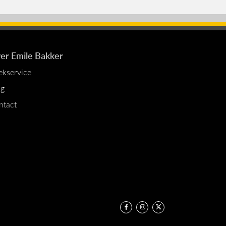
er Emile Bakker
ekservice
og
ntact