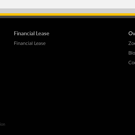
Financial Lease
Ov
Financial Lease
Zo
Bl
Co
ation
ion