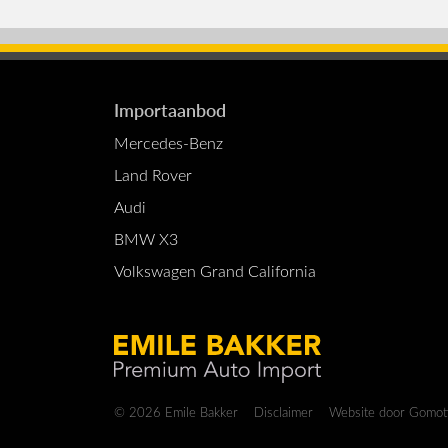
Importaanbod
Mercedes-Benz
Land Rover
Audi
BMW X3
Volkswagen Grand California
Copyright navig
© 2026 Emile Bakker
Disclaimer
Website door
Gomot