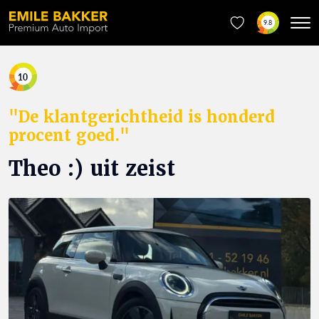
9.8
10
"De klantgerichtheid is honderd
procent goed."
Theo :) uit zeist