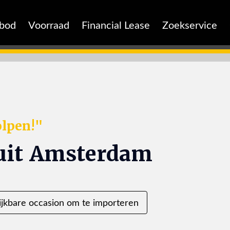
nbod
Voorraad
Financial Lease
Zoekservice
lpen!"
uit Amsterdam
ijkbare occasion om te importeren