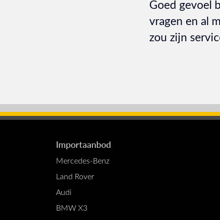
Goed gevoel b
vragen en al m
zou zijn servi
Importaanbod
Mercedes-Benz
Land Rover
Audi
BMW X3