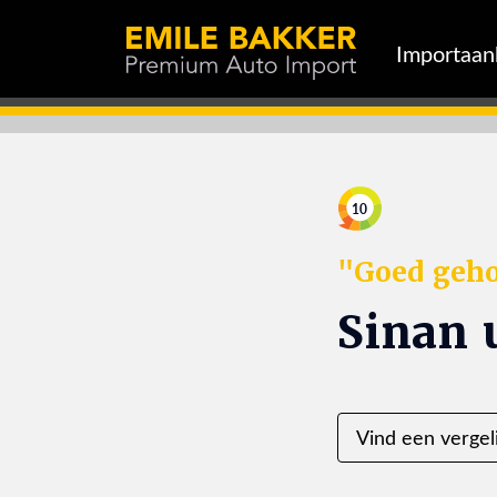
Importaa
10
"Goed geho
Sinan 
Vind een vergel