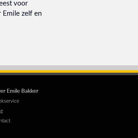
eest voor
 Emile zelf en
er Emile Bakker
ekservice
og
ntact