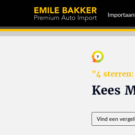
Importaa
9
"4 sterren
Kees M
Vind een vergel