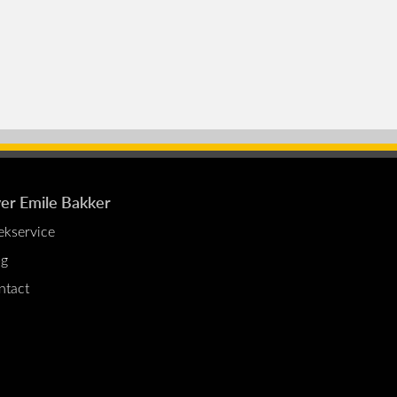
er Emile Bakker
ekservice
og
ntact