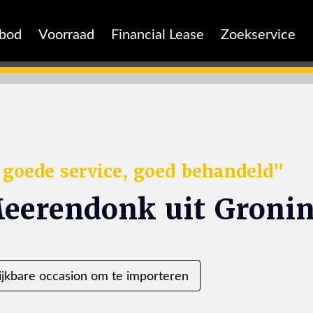
nbod
Voorraad
Financial Lease
Zoekservice
: goede service, goed behandeld"
eerendonk uit Groni
ijkbare occasion om te importeren