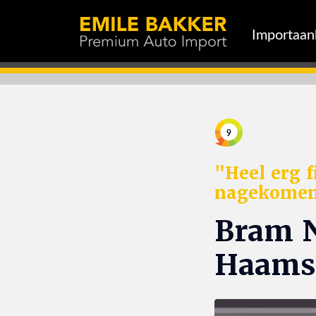
Importaa
9
"Heel erg f
nagekomen ! 
Bram N
Haams