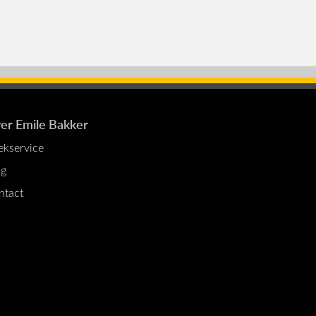
er Emile Bakker
ekservice
og
ntact