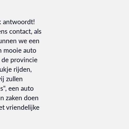
jk antwoordt!
ns contact, als
kunnen we een
en mooie auto
 de provincie
ukje rijden,
j zullen
s", een auto
van zaken doen
t vriendelijke