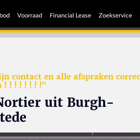
nbod
Voorraad
Financial Lease
Zoekservice
ijn contact en alle afspraken corre
! ! ! ! ! ! !"
ortier uit Burgh-
tede