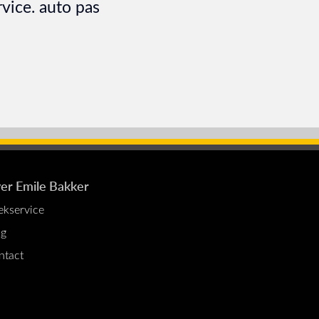
vice. auto pas
er Emile Bakker
ekservice
og
ntact