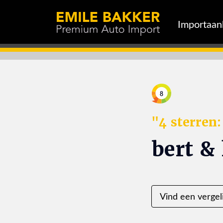
Importaa
8
"4 sterren
bert &
Vind een vergel