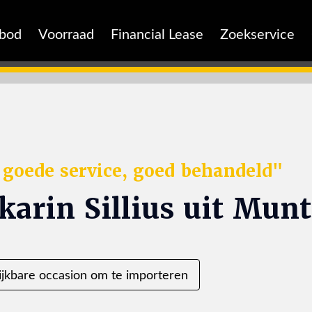
nbod
Voorraad
Financial Lease
Zoekservice
: goede service, goed behandeld"
 karin Sillius uit Mu
ijkbare occasion om te importeren