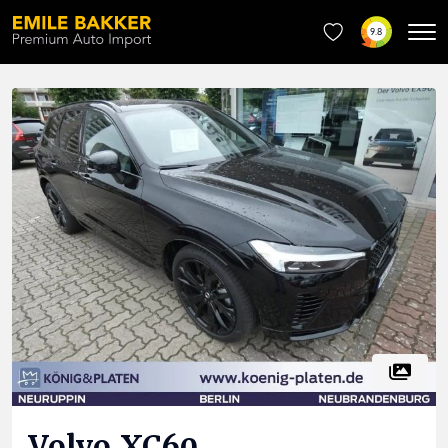
9.8
Volvo
XC60