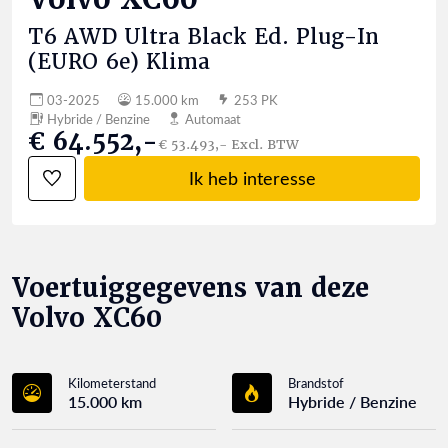
T6 AWD Ultra Black Ed. Plug-In
(EURO 6e) Klima
03-2025
15.000 km
253 PK
Hybride / Benzine
Automaat
€ 64.552,-
€ 53.493,- Excl. BTW
Ik heb interesse
Voertuiggegevens van deze
Volvo XC60
Kilometerstand
Brandstof
15.000 km
Hybride / Benzine