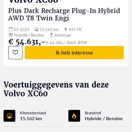
Plus Dark Recharge Plug-In Hybrid
AWD T8 Twin Engi
01-2024
15.162 km
455 PK
Hybride / Benzine
Automaat
€ 54.631,-
€ 45.282,- Excl. BTW
Ik heb interesse
Voertuiggegevens van deze
Volvo XC60
Kilometerstand
Brandstof
15.162 km
Hybride / Benzine