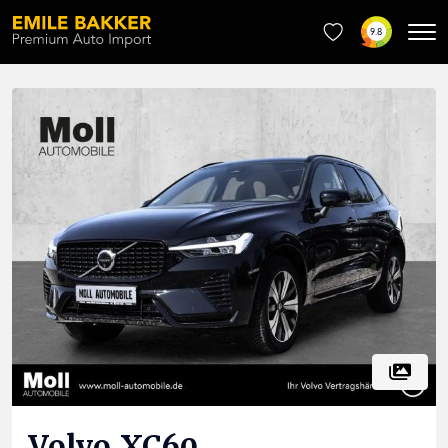
9.8
Volvo
XC60