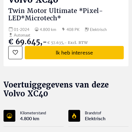
Twin Motor Ultimate *Pixel-
LED*Microtech*
01-2024
4.800 km
408 PK
Elektrisch
Automaat
€ 69.645,-
€ 57.635,- Excl. BTW
Ik heb interesse
Voertuiggegevens van deze
Volvo XC40
Kilometerstand
Brandstof
4.800 km
Elektrisch