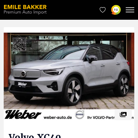
9.8
Volvo
XC40