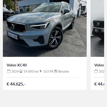
Volvo XC40
Volvo 
2024
19.000 km
163 PK
Benzine
2024
€ 44.625,-
€ 44.6