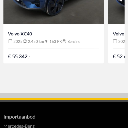
Volvo XC40
Volvo 
2025
2.450 km
163 PK
Benzine
2025
€ 55.342,-
€ 52.6
Importaanbod
Mercedes-Benz