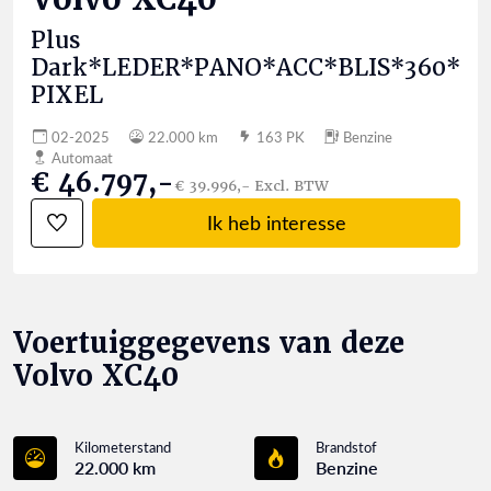
Plus
Dark*LEDER*PANO*ACC*BLIS*360*
PIXEL
02-2025
22.000 km
163 PK
Benzine
Automaat
€ 46.797,-
€ 39.996,- Excl. BTW
Ik heb interesse
Voertuiggegevens van deze
Volvo XC40
Kilometerstand
Brandstof
22.000 km
Benzine