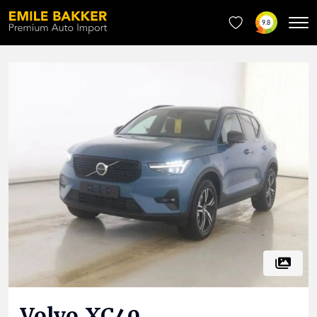
9.8
Volvo
XC40