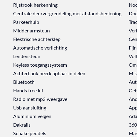
Rijstrook herkenning
Noo
Centrale deurvergrendeling met afstandsbediening
Dod
Parkeerhulp
Tra
Middenarmsteun
Ver
Elektrische achterklep
Cen
Automatische verlichting
Fijn
Lendensteun
Vol
Keyless toegangssysteem
Omg
Achterbank neerklapbaar in delen
Mis
Bluetooth
Aut
Hands free kit
Get
Radio met mp3 weergave
And
Usb aansluiting
App
Aluminium velgen
Ada
Dakrails
360
Schakelpeddels
Mas