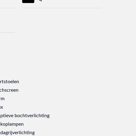
rtstoelen
chscreen
rm
ix
ptieve bochtverlichting
 koplampen
dagrijverlichting