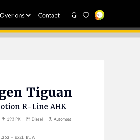
Over ons
Contact
9.8
agen
Tiguan
otion R-Line AHK
193 PK
Diesel
Automaat
3.262,- Excl. BTW