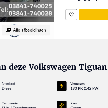
Alle afbeeldingen
an deze Volkswagen Tiguan
Brandstof
Vermogen
Diesel
193 PK (142 kW)
Carrosserie
Kleur
SUV / Terreinwagen
Groen