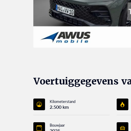
Voertuiggegevens v
Kilometerstand
2.500 km
Bouwjaar
2025