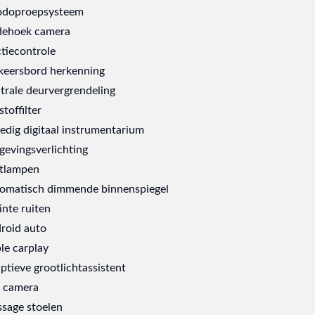
doproepsysteem
ehoek camera
ctiecontrole
keersbord herkenning
trale deurvergrendeling
stoffilter
ledig digitaal instrumentarium
evingsverlichting
tlampen
omatisch dimmende binnenspiegel
inte ruiten
roid auto
le carplay
ptieve grootlichtassistent
 camera
sage stoelen