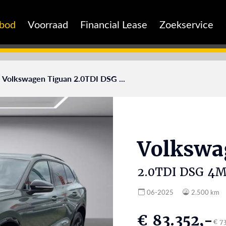
nbod
Voorraad
Financial Lease
Zoekservice
Volkswagen Tiguan 2.0TDI DSG ...
Volksw
2.0TDI DSG 4M
06-2025
2.500 km
€ 83.352,-
€ 7