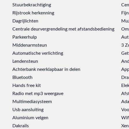
Stuurbekrachtiging
Cen
Rijstrook herkenning
Fijn
Dagrijlichten
Muz
Centrale deurvergrendeling met afstandsbediening
Omg
Parkeerhulp
Aut
Middenarmsteun
3 Z
Automatische verlichting
Get
Lendensteun
And
Achterbank neerklapbaar in delen
App
Bluetooth
Dra
Hands free kit
Ele
Radio met mp3 weergave
Afs
Multimediasysteem
Ada
Usb aansluiting
Voo
Aluminium velgen
Wif
Dakrails
Xen