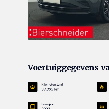
Voertuiggegevens v
Kilometerstand
39.995 km
Bouwjaar
2022