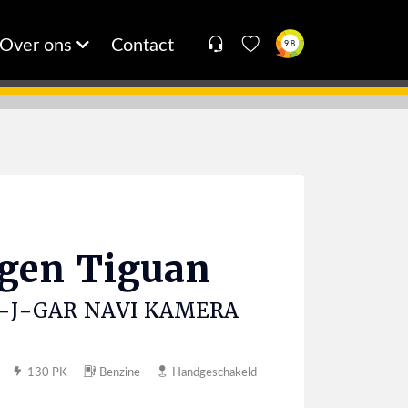
Over ons
Contact
9.8
agen
Tiguan
e 5-J-GAR NAVI KAMERA
130 PK
Benzine
Handgeschakeld