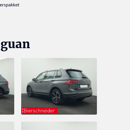
erspakket
iguan