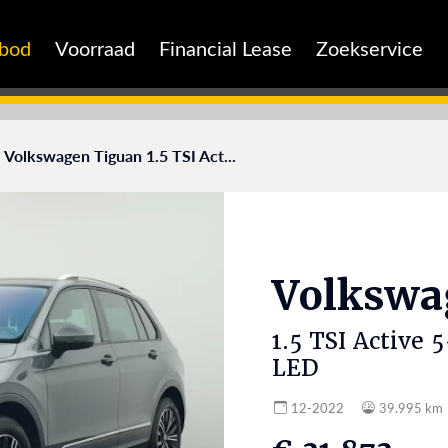
nbod
Voorraad
Financial Lease
Zoekservice
Volkswagen Tiguan 1.5 TSI Act...
Volksw
1.5 TSI Activ
LED
12-2022
39.995 km