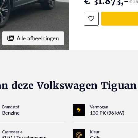
€ 31.873,-
€ 26
Alle afbeeldingen
an deze Volkswagen Tiguan
Brandstof
Vermogen
Benzine
130 PK (96 kW)
Carrosserie
Kleur
SUV / Terreinwagen
Grijs