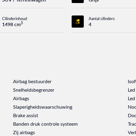
Cilinderinhoud
Aantal cilinders
3
1498 cm
4
Airbag bestuurder
Isof
Snelheidsbegrenzer
Led
Airbags
Led 
Slaperigheidswaarschuwing
Noo
Brake assist
Dod
Banden druk controle systeem
Tra
Zij airbags
Ver