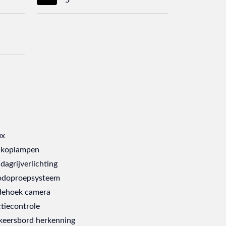
ix
 koplampen
dagrijverlichting
doproepsysteem
ehoek camera
ctiecontrole
keersbord herkenning