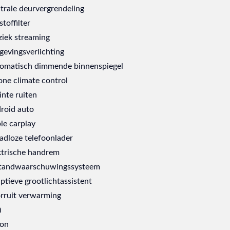
trale deurvergrendeling
stoffilter
iek streaming
evingsverlichting
omatisch dimmende binnenspiegel
one climate control
inte ruiten
roid auto
le carplay
adloze telefoonlader
ktrische handrem
tandwaarschuwingssysteem
ptieve grootlichtassistent
rruit verwarming
i
on