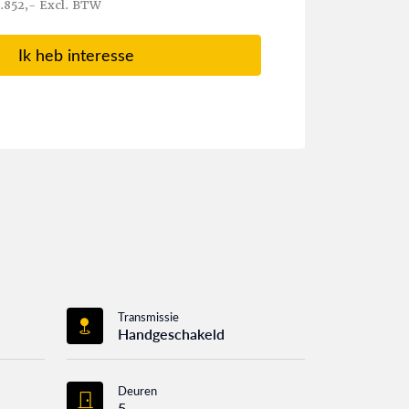
.852,- Excl. BTW
Ik heb interesse
Transmissie
Handgeschakeld
Deuren
5