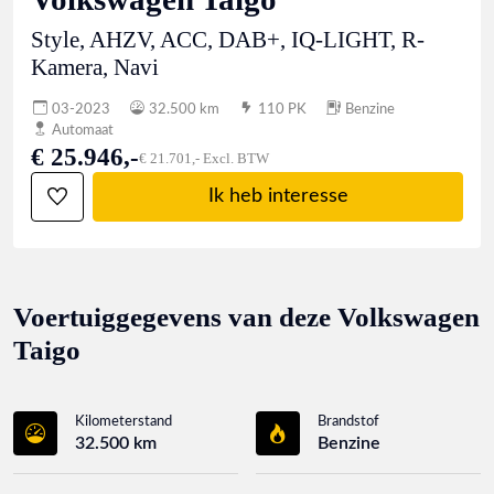
Style, AHZV, ACC, DAB+, IQ-LIGHT, R-
Kamera, Navi
03-2023
32.500 km
110 PK
Benzine
Automaat
€ 25.946,-
€ 21.701,- Excl. BTW
Ik heb interesse
Voertuiggegevens van deze Volkswagen
Taigo
Kilometerstand
Brandstof
32.500 km
Benzine