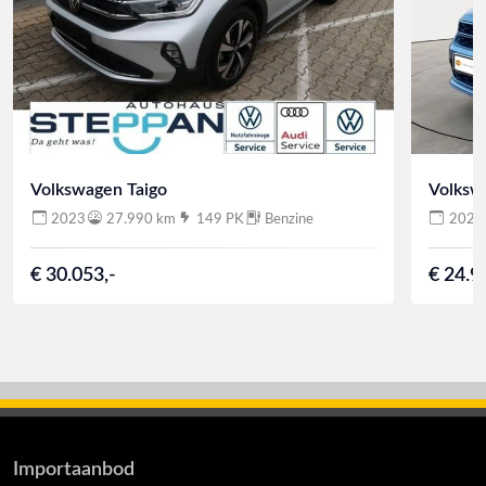
Volkswagen Taigo
Volksw
2023
27.990 km
149 PK
Benzine
2023
€ 30.053,-
€ 24.9
Importaanbod