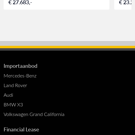
€ 27.683,-
€ 23.2
Importaanbod
Mercedes-Benz
Land Rover
Audi
BMW X3
Volkswagen Grand California
Financial Lease