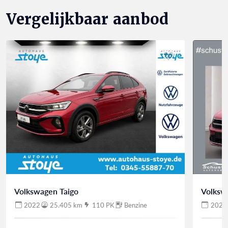
Vergelijkbaar aanbod
Volkswagen Taigo
Volksw
2022
25.405 km
110 PK
Benzine
2022