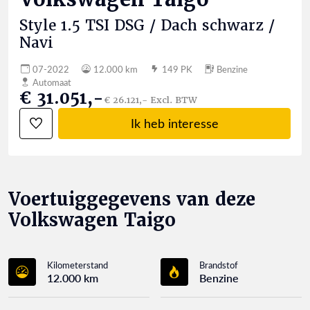
Style 1.5 TSI DSG / Dach schwarz /
Navi
07-2022
12.000 km
149 PK
Benzine
Automaat
€ 31.051,-
€ 26.121,- Excl. BTW
Ik heb interesse
Voertuiggegevens van deze
Volkswagen Taigo
Kilometerstand
Brandstof
12.000 km
Benzine